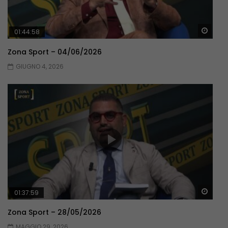
Guar
01:44:58
Zona Sport – 04/06/2026
GIUGNO 4, 2026
Guar
01:37:59
Zona Sport – 28/05/2026
MAGGIO 29, 2026