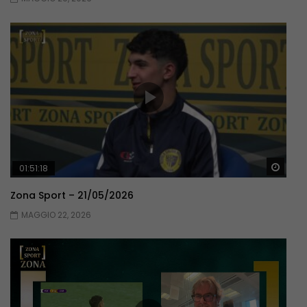
Guar
01:51:18
Zona Sport – 21/05/2026
MAGGIO 22, 2026