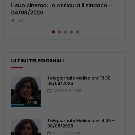
il suo cinema. Lo assicura il sindaco –
cittadini: ‘Abbiamo paura per i ragazzi’
l’ambulatorio per curare l’osteoporosi
Pensionati: più relazioni e servizi di
Municipale evita il peggio – 07/08/2026
04/08/2026
– 07/08/2026
– 06/08/2026
prossimità – 04/08/2026
1K
1.9K
1.2K
1.1K
1.1K
ULTIMI TELEGIORNALI
Telegiornale Molise ore 19.30 –
08/08/2026
AGOSTO 8, 2026
33:55
Telegiornale Molise ore 14.00 –
08/08/2026
AGOSTO 8, 2026