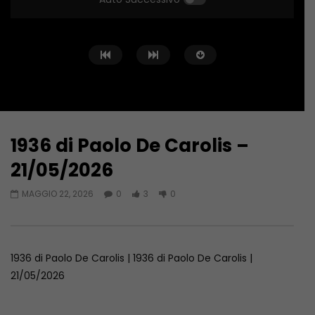
1936 di Paolo De Carolis –
Guarda Dopo
34:57
38:52
21/05/2026
1936 di Paolo De Carolis –
1936 di Paolo De Caro
MAGGIO 22, 2026
0
3
0
28/05/2026
14/05/2026
MAGGIO 28, 2026
MAGGIO 14, 2026
1936 di Paolo De Carolis | 1936 di Paolo De Carolis |
21/05/2026