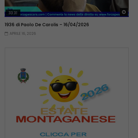
Guar
33:31
1936 di Paolo De Carolis – 16/04/2026
APRILE 16, 2026