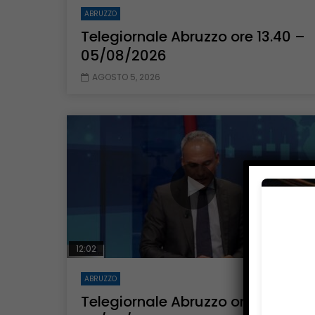
ABRUZZO
Telegiornale Abruzzo ore 13.40 –
05/08/2026
AGOSTO 5, 2026
12:02
ABRUZZO
Telegiornale Abruzzo ore 13.40 –