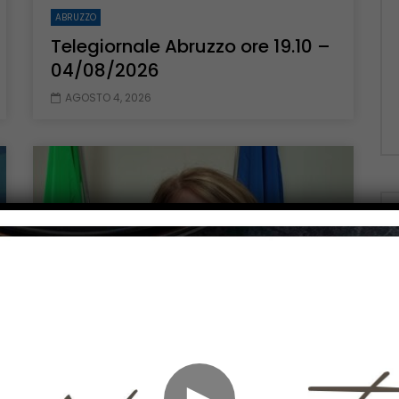
ABRUZZO
Telegiornale Abruzzo ore 19.10 –
04/08/2026
AGOSTO 4, 2026
Guarda Dopo
Guarda 
16:00
ABRUZZO
►
Telegiornale Abruzzo ore 19.10 –