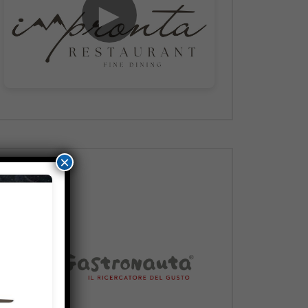
►
×
Dopo