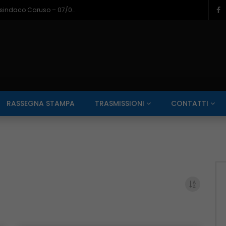
Napoli a Castel di Sangro, il bilancio del sindaco Caruso – 07/08/2026
SALUTE AI RAGGI X
CONTO ALLA ROVESCIA
ZONA SPORT
RASSEGNA STAMPA
TRASMISSIONI
CONTATTI
Guarda Dopo
01:00:11
zzo – 22/06/2026
Inside Abruzzo – 15/06/2026
SALUTE AI RAGGI X
CONTO ALLA ROVESCIA
ZONA SPORT