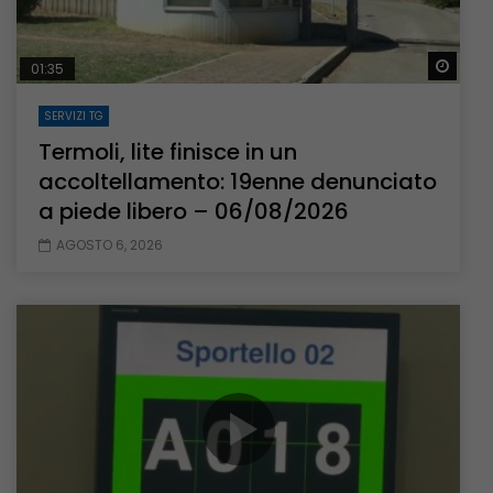
Guar
01:35
SERVIZI TG
Termoli, lite finisce in un
accoltellamento: 19enne denunciato
a piede libero – 06/08/2026
AGOSTO 6, 2026