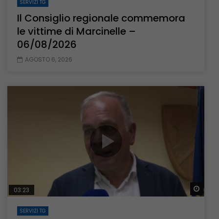
SERVIZI TG
Il Consiglio regionale commemora
le vittime di Marcinelle –
06/08/2026
AGOSTO 6, 2026
Guar
03:23
SERVIZI TG