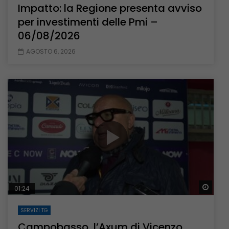
Impatto: la Regione presenta avviso
per investimenti delle Pmi –
06/08/2026
AGOSTO 6, 2026
Guar
01:24
SERVIZI TG
Campobasso, l’Axum di Vicenzo