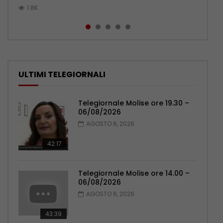
1.8K
1.1K
1.1K
1K
872
ULTIMI TELEGIORNALI
Telegiornale Molise ore 19.30 –
06/08/2026
AGOSTO 6, 2026
42:17
Telegiornale Molise ore 14.00 –
06/08/2026
AGOSTO 6, 2026
43:39