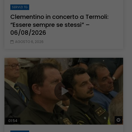
SERVIZI TG
Clementino in concerto a Termoli:
“Essere sempre se stessi” –
06/08/2026
AGOSTO 6, 2026
Guar
01:54