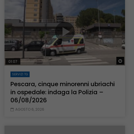
Guar
01:07
SERVIZI TG
Pescara, cinque minorenni ubriachi
in ospedale: indaga la Polizia –
06/08/2026
AGOSTO 6, 2026