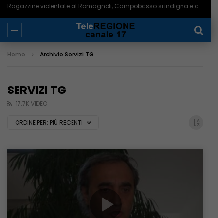
Termoli, lite finisce in un accoltellamento: 19enne denunciato a piede libero – 06/08/2026
Home
Archivio Servizi TG
SERVIZI TG
17.7K VIDEO
ORDINE PER:
PIÙ RECENTI