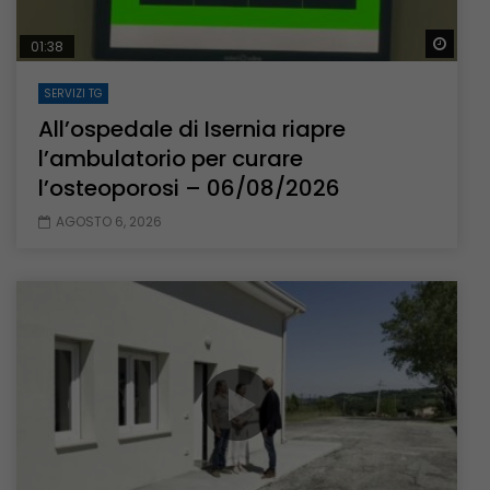
Guar
01:38
SERVIZI TG
All’ospedale di Isernia riapre
l’ambulatorio per curare
l’osteoporosi – 06/08/2026
AGOSTO 6, 2026