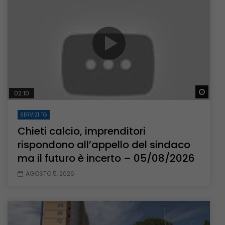
Guar
02:10
SERVIZI TG
Chieti calcio, imprenditori
rispondono all’appello del sindaco
ma il futuro è incerto – 05/08/2026
AGOSTO 5, 2026