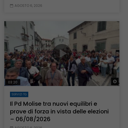
AGOSTO 6, 2026
Guar
03:20
SERVIZI TG
Il Pd Molise tra nuovi equilibri e
prove di forza in vista delle elezioni
– 06/08/2026
AGOSTO 6, 2026