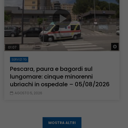
Guar
01:07
SERVIZI TG
Pescara, paura e bagordi sul
lungomare: cinque minorenni
ubriachi in ospedale – 05/08/2026
AGOSTO 5, 2026
MOSTRA ALTRI