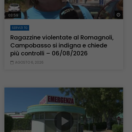
Guar
03:59
SERVIZI TG
Ragazzine violentate al Romagnoli,
Campobasso si indigna e chiede
più controlli – 06/08/2026
AGOSTO 6, 2026