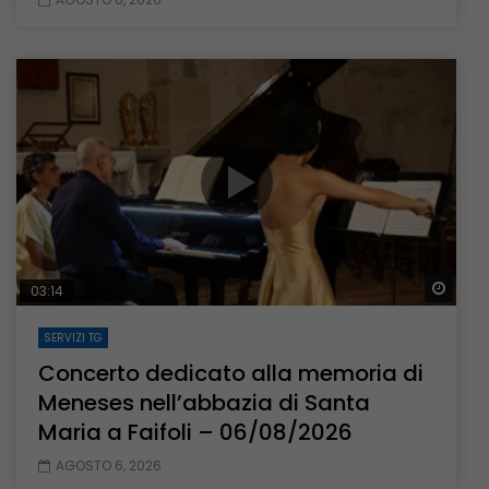
Guar
03:14
SERVIZI TG
Concerto dedicato alla memoria di
Meneses nell’abbazia di Santa
Maria a Faifoli – 06/08/2026
AGOSTO 6, 2026