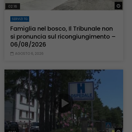
Guar
02:16
SERVIZI TG
Famiglia nel bosco, Il Tribunale non
si pronuncia sul ricongiungimento –
06/08/2026
AGOSTO 6, 2026
Guar