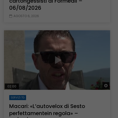
cartongessisti al Formedil –
06/08/2026
AGOSTO 6, 2026
Guar
02:00
SERVIZI TG
Macari: «L’autovelox di Sesto
perfettamentein regola» –