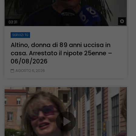
Guar
03:31
SERVIZI TG
Altino, donna di 89 anni uccisa in
casa. Arrestato il nipote 25enne –
06/08/2026
AGOSTO 6, 2026