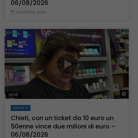
06/08/2026
AGOSTO 6, 2026
Guar
02:10
SERVIZI TG
Chieti, con un ticket da 10 euro un
50enne vince due milioni di euro –
06/08/2026