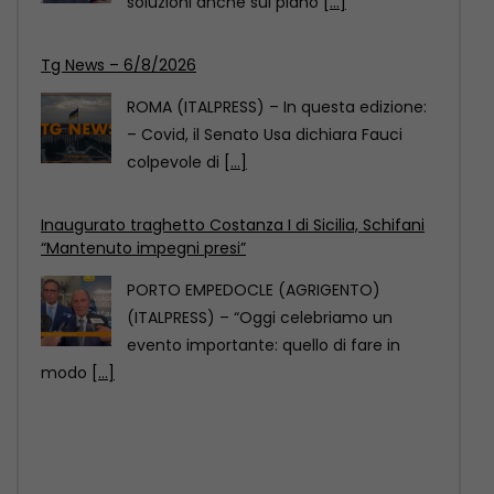
ROMA (ITALPRESS) – In questa edizione:
– Covid, il Senato Usa dichiara Fauci
colpevole di
[...]
Inaugurato traghetto Costanza I di Sicilia, Schifani
“Mantenuto impegni presi”
PORTO EMPEDOCLE (AGRIGENTO)
(ITALPRESS) – “Oggi celebriamo un
evento importante: quello di fare in
modo
[...]
Comazzi “Gli animali non si abbandonano,
denunciate chi lo fa”
MILANO (ITALPRESS) – “Non si
abbandonano gli animali, ormai ci sono
soluzioni anche sul piano
[...]