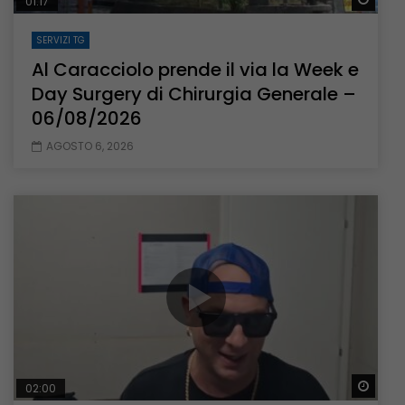
01:17
SERVIZI TG
Al Caracciolo prende il via la Week e
Day Surgery di Chirurgia Generale –
06/08/2026
AGOSTO 6, 2026
Guar
02:00