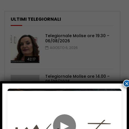
ULTIMI TELEGIORNALI
Telegiornale Molise ore 19.30 –
06/08/2026
AGOSTO 6, 2026
42:17
Telegiornale Molise ore 14.00 –
06/08/2026
×
AGOSTO 6, 2026
43:39
Telegiornale Molise ore 19.30 –
►
05/08/2026
AGOSTO 5, 2026