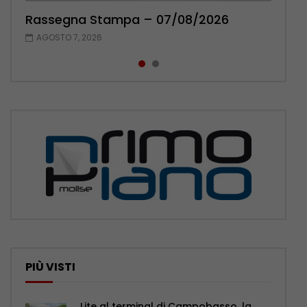
Rassegna Stampa – 07/08/2026
Rassegna Stampa – 06/08/2026
AGOSTO 7, 2026
AGOSTO 6, 2026
PIÙ VISTI
Lite al terminal di Campobasso, la