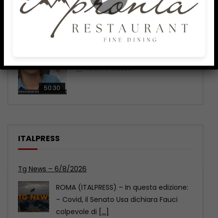
51:27
Telegiornale Molise ore 14.00 –
05/08/2026
AGOSTO 5, 2026
50:30
ITALPRESS
Tg News – 6/8/2026
ROMA (ITALPRESS) – In questa edizione:
– Covid, il Senato Usa dichiara Fauci
colpevole di
[...]