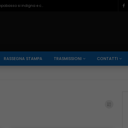
Ragazzine violentate al Romagnoli, Campobasso si indigna e chiede più controlli – 06/08/2026
SALUTE AI RAGGI X
CONTO ALLA ROVESCIA
ZONA SPORT
RASSEGNA STAMPA
TRASMISSIONI
CONTATTI
Guarda Dopo
01:00:11
zzo – 22/06/2026
Inside Abruzzo – 15/06/2026
SALUTE AI RAGGI X
CONTO ALLA ROVESCIA
ZONA SPORT