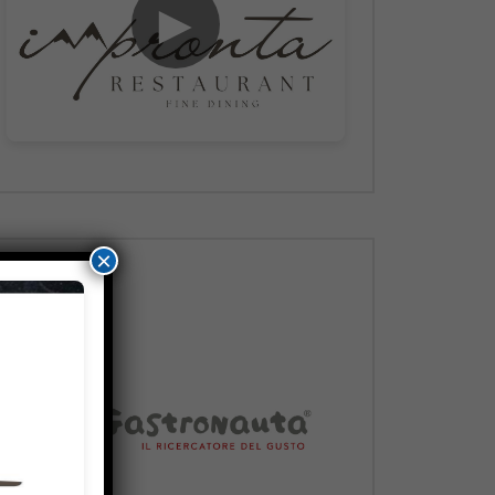
►
×
Dopo