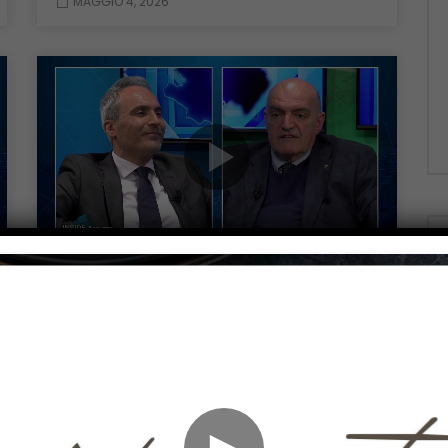
MAGGIO 4, 2026
Guarda Dopo
Guarda 
01:01:39
INSIDE ABRUZZO
Inside Abruzzo – 20/04/2026
APRILE 20, 2026
►