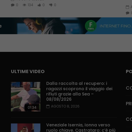
0
134
0
0
ULTIME VIDEO
PO
Dalla raccolta al recupero: i
CO
ragazzi scoprono il viaggio dei
rifiuti grazie alla Sea –
08/08/2026
PR
AGOSTO 8, 2026
01:34
CO
Veneziale Isernia, Ionna verso
ruolo chiave. Castrataro: c’è più