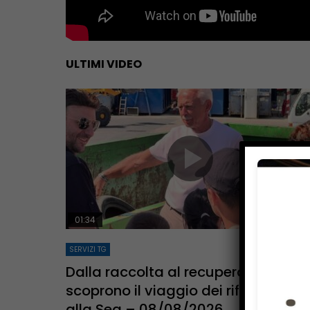
ULTIMI VIDEO
01:34
SERVIZI TG
Dalla raccolta al recupero: i ragazzi
scoprono il viaggio dei rifiuti grazie
alla Sea – 08/08/2026