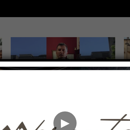
Guarda Dopo
Guarda 
02:46
0
SERVIZI TG
SER
Veneziale Isernia, Ionna verso ruolo
Pr
►
chiave. Castrataro: c’è più
St
attenzione per Termoli –
–