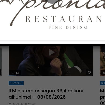
08/08/2026
AGOSTO 8, 2026
0
141
0
0
Guarda Dopo
Guarda 
01:43
0
SERVIZI TG
SER
Il Ministero assegna 39,4 milioni
Ma
all’Unimol – 08/08/2026
pr
0
AGOSTO 8, 2026