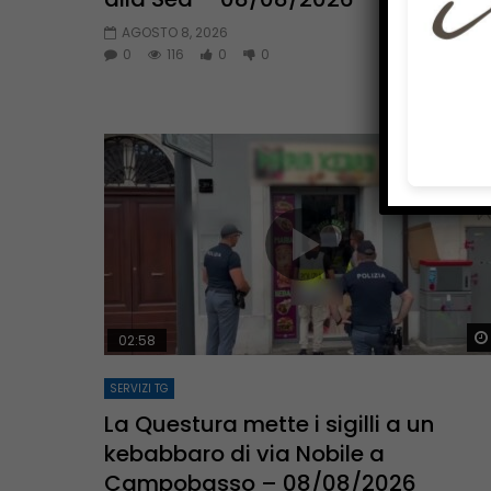
AGOSTO 8, 2026
0
116
0
0
02:58
SERVIZI TG
La Questura mette i sigilli a un
kebabbaro di via Nobile a
Campobasso – 08/08/2026