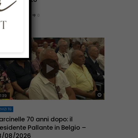
AGOSTO 8, 2026
0
53
0
0
Dopo
Guarda Dopo
1:39
VIZI TG
rcinelle 70 anni dopo: il
esidente Pallante in Belgio –
8/08/2026