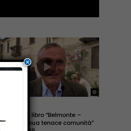
×
Dopo
Guarda Dopo
2:03
VIZI TG
esentato il libro “Belmonte –
oria della sua tenace comunità”
 08/08/2026