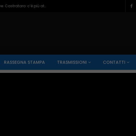
Veneziale Isernia, Ionna verso ruolo chiave. Castrataro: c’è più attenzione per Termoli – 08/08/2026
SALUTE AI RAGGI X
CONTO ALLA ROVESCIA
ZONA SPORT
RASSEGNA STAMPA
TRASMISSIONI
CONTATTI
Guarda Dopo
01:00:11
zzo – 22/06/2026
Inside Abruzzo – 15/06/2026
SALUTE AI RAGGI X
CONTO ALLA ROVESCIA
ZONA SPORT