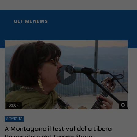
ULTIME NEWS
Guar
03:07
SERVIZI TG
A Montagano il festival della Libera
Università e del Tempo libero –