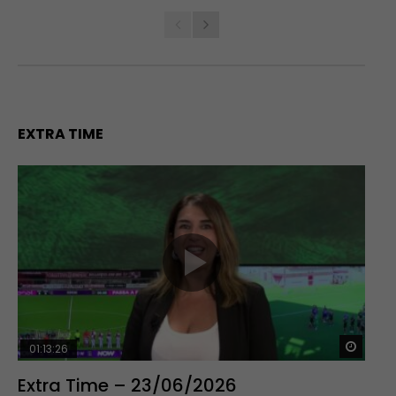
EXTRA TIME
Guar
01:13:26
Extra Time – 23/06/2026