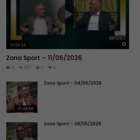
Guar
01:04:24
Zona Sport – 11/06/2026
0
697
0
0
Zona Sport – 04/06/2026
01:44:58
Zona Sport – 28/05/2026