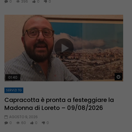
0
396
0
0
Guar
01:40
SERVIZI TG
Capracotta è pronta a festeggiare la
Madonna di Loreto – 09/08/2026
AGOSTO 9, 2026
0
60
0
0