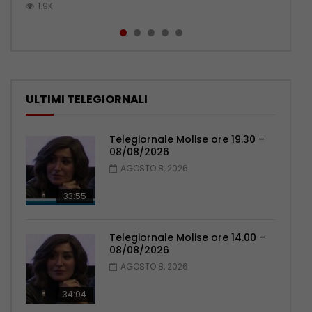
1.9K
1.2K
1.1K
1.1K
1K
ULTIMI TELEGIORNALI
Telegiornale Molise ore 19.30 –
08/08/2026
AGOSTO 8, 2026
33:55
Telegiornale Molise ore 14.00 –
08/08/2026
AGOSTO 8, 2026
34:04