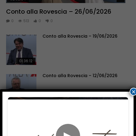
Conto alla Rovescia – 26/06/2026
0
513
0
0
Conto alla Rovescia – 19/06/2026
01:36:12
Conto alla Rovescia – 12/06/2026
×
02:01:38
SALUTE AI RAGGI X
►