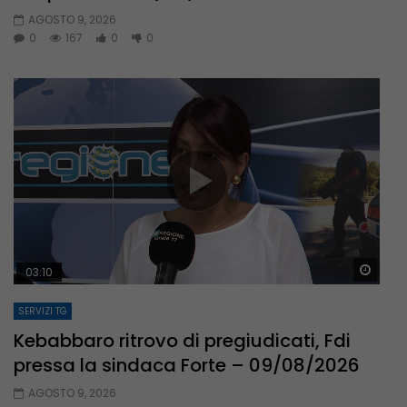
AGOSTO 9, 2026
0
167
0
0
Guar
03:10
SERVIZI TG
Kebabbaro ritrovo di pregiudicati, Fdi
pressa la sindaca Forte – 09/08/2026
AGOSTO 9, 2026