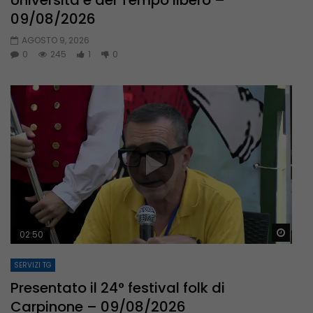
09/08/2026
AGOSTO 9, 2026
0
245
1
0
Guar
02:50
SERVIZI TG
Presentato il 24° festival folk di
Carpinone – 09/08/2026