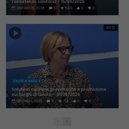
l’assistenza sanitaria – 15/06/2026
GIUGNO 15, 2026
0
560
0
0
57:17
SALUTE AI RAGGI X
Salute in cantiere: prevenzione e promozione
sui luoghi di lavoro – 01/06/2026
GIUGNO 1, 2026
0
714
0
0