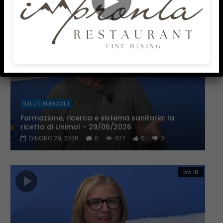
47:42
SALUTE AI RAGGI X
Formazione, ricerca e sistema sanitario: la
ricetta di Unimol – 29/06/2026
GIUGNO 29, 2026
0
477
0
0
55:18