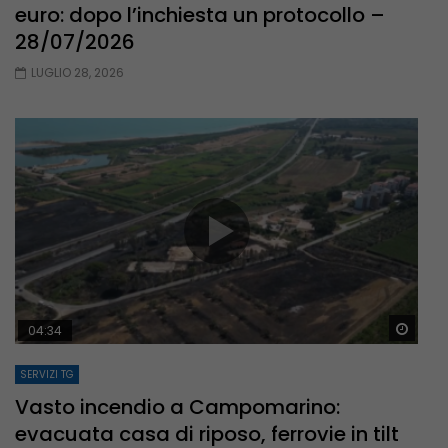
euro: dopo l’inchiesta un protocollo –
28/07/2026
LUGLIO 28, 2026
Guar
04:34
SERVIZI TG
Vasto incendio a Campomarino:
evacuata casa di riposo, ferrovie in tilt