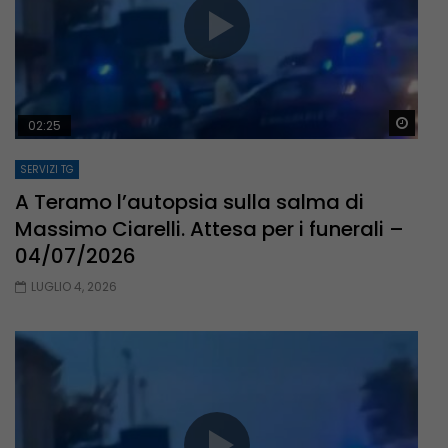
Guar
02:25
SERVIZI TG
A Teramo l’autopsia sulla salma di
Massimo Ciarelli. Attesa per i funerali –
04/07/2026
LUGLIO 4, 2026