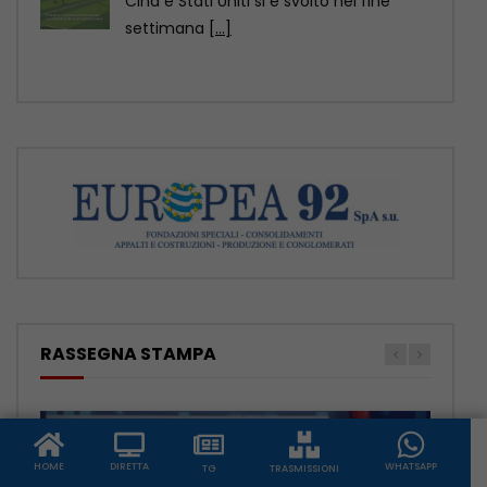
– Nuova Mercedes GLA, ancora più
elettrica e tecnologica
[...]
RASSEGNA STAMPA
HOME
DIRETTA
WHATSAPP
TG
TRASMISSIONI