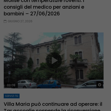
Molise con temperature roventi: i
consigli del medico per anziani e
bambini – 27/06/2026
GIUGNO 27, 2026
Guar
03:08
SERVIZI TG
Villa Maria può continuare ad operare: il
Tar accoglie sospende la riconversione