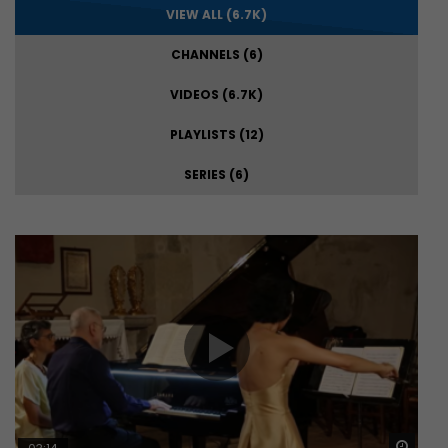
VIEW ALL (6.7K)
CHANNELS (6)
VIDEOS (6.7K)
PLAYLISTS (12)
SERIES (6)
Guar