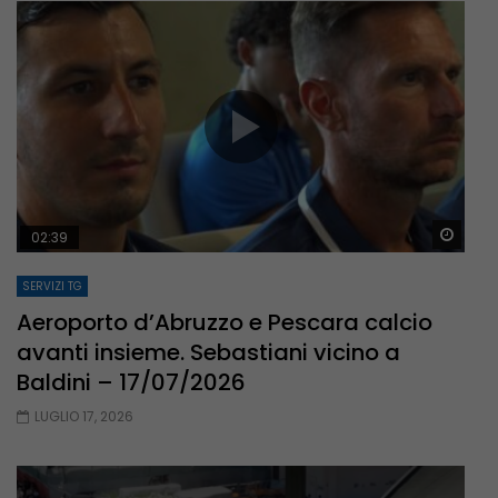
Guar
02:39
SERVIZI TG
Aeroporto d’Abruzzo e Pescara calcio
avanti insieme. Sebastiani vicino a
Baldini – 17/07/2026
LUGLIO 17, 2026