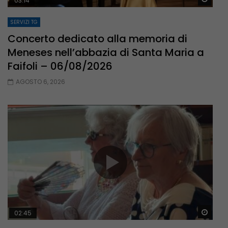
03:14
SERVIZI TG
Concerto dedicato alla memoria di
Meneses nell’abbazia di Santa Maria a
Faifoli – 06/08/2026
AGOSTO 6, 2026
Guar
02:45