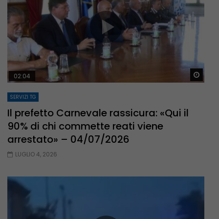
Guar
02:04
SERVIZI TG
Il prefetto Carnevale rassicura: «Qui il
90% di chi commette reati viene
arrestato» – 04/07/2026
LUGLIO 4, 2026