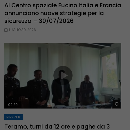
Al Centro spaziale Fucino Italia e Francia
annunciano nuove strategie per la
sicurezza – 30/07/2026
LUGLIO 30, 2026
Guar
02:20
SERVIZI TG
Teramo, turni da 12 ore e paghe da 3