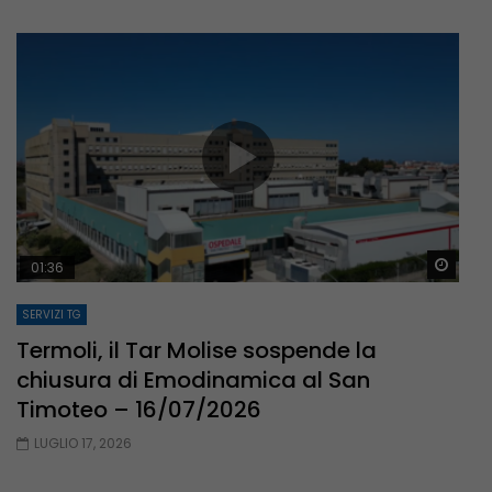
Guar
01:36
SERVIZI TG
Termoli, il Tar Molise sospende la
chiusura di Emodinamica al San
Timoteo – 16/07/2026
LUGLIO 17, 2026