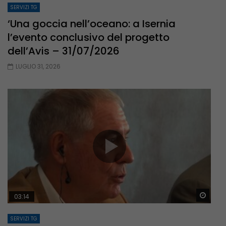
SERVIZI TG
‘Una goccia nell’oceano: a Isernia
l’evento conclusivo del progetto
dell’Avis – 31/07/2026
LUGLIO 31, 2026
Guar
03:14
SERVIZI TG