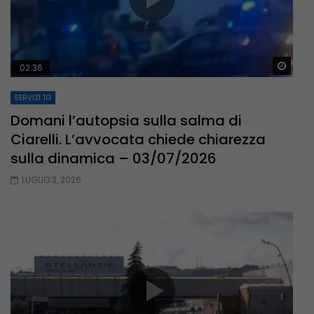
Guar
02:36
SERVIZI TG
Domani l’autopsia sulla salma di
Ciarelli. L’avvocata chiede chiarezza
sulla dinamica – 03/07/2026
LUGLIO 3, 2026