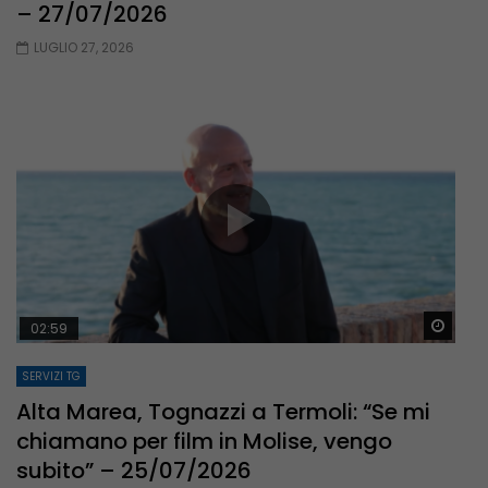
– 27/07/2026
LUGLIO 27, 2026
Guar
02:59
SERVIZI TG
Alta Marea, Tognazzi a Termoli: “Se mi
chiamano per film in Molise, vengo
subito” – 25/07/2026