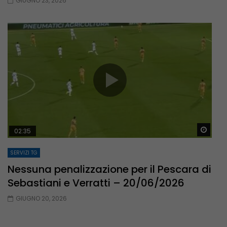
GIUGNO 23, 2026
Guar
02:35
SERVIZI TG
Nessuna penalizzazione per il Pescara di
Sebastiani e Verratti – 20/06/2026
GIUGNO 20, 2026