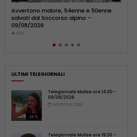
Avvertono malore, 54enne e 50enne
Alpinisti morti in Nepal, i familiari di
Presentato il 24° festival folk di
Kebabbaro ritrovo di pregiudicati, Fdi
Primo pari per il Napoli di Max Allegri: 1-1
salvati dal Soccorso alpino –
Marco Di Marcello a Katmandu –
Carpinone – 09/08/2026
pressa la sindaca Forte – 09/08/2026
contro il Celta Vigo – 09/08/2026
09/08/2026
09/08/2026
571
1.4K
381
624
569
ULTIMI TELEGIORNALI
Telegiornale Molise ore 14.00 –
09/08/2026
AGOSTO 9, 2026
28:12
Telegiornale Molise ore 19.30 –