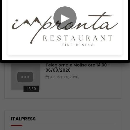
44:20
►
Telegiornale Molise ore 19.30 –
06/08/2026
AGOSTO 6, 2026
42:17
Telegiornale Molise ore 14.00 –
06/08/2026
AGOSTO 6, 2026
43:39
ITALPRESS
Marcinelle, La Russa “Punto di svolta per la
sicurezza sul lavoro”