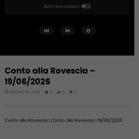
Auto Successivo
Conto alla Rovescia –
Guarda Dopo
02:02:04
02:01:38
19/06/2026
Conto alla Rovescia – 26/06/2026
Conto alla Rovescia 
GIUGNO 19, 2026
0
0
0
GIUGNO 27, 2026
GIUGNO 12, 2026
Conto alla Rovescia | Conto alla Rovescia | 19/06/2026