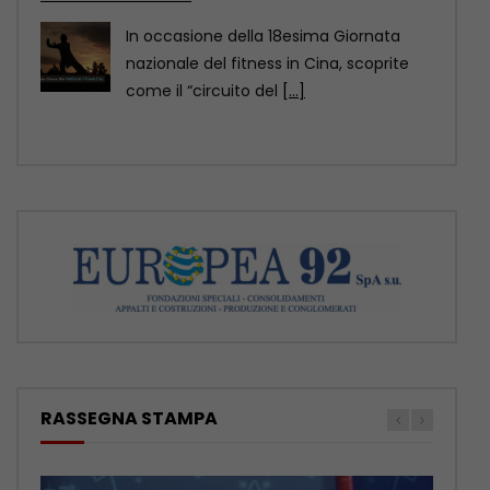
Al calare della notte, le risaie terrazzate
della contea di Yuexi, nella provincia
sud-occidentale cinese
[...]
RASSEGNA STAMPA