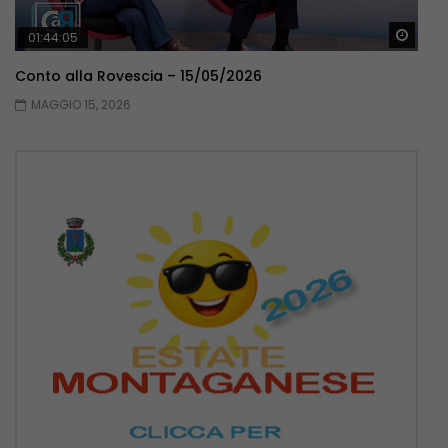
Guar
01:44:05
Conto alla Rovescia – 15/05/2026
MAGGIO 15, 2026