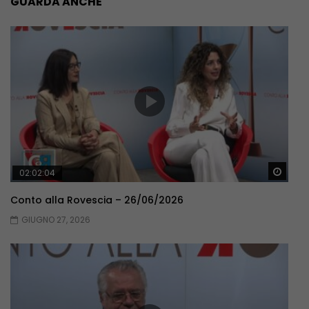
GUARDA ANCHE
Guar
02:02:04
Conto alla Rovescia – 26/06/2026
GIUGNO 27, 2026