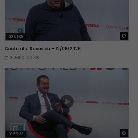
Guar
02:01:38
Conto alla Rovescia – 12/06/2026
GIUGNO 12, 2026
Guar
01:55:33