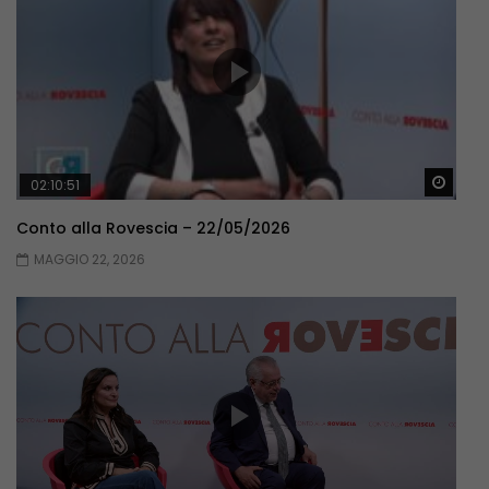
Guar
02:10:51
Conto alla Rovescia – 22/05/2026
MAGGIO 22, 2026