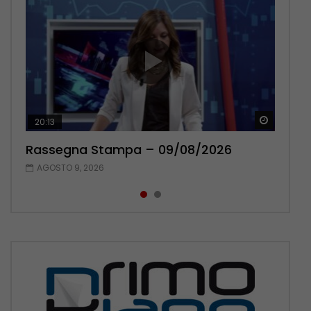
Guarda 
Guarda 
20:13
14:03
Rassegna Stampa – 09/08/2026
Rassegna Stampa – 08/08/2026
AGOSTO 9, 2026
AGOSTO 8, 2026