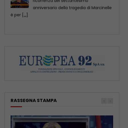
CHARLEROI (BELGIO) (ITALPRESS) – “70
anni fa a Marcinelle si compiva una
tragedia che non
[...]
RASSEGNA STAMPA