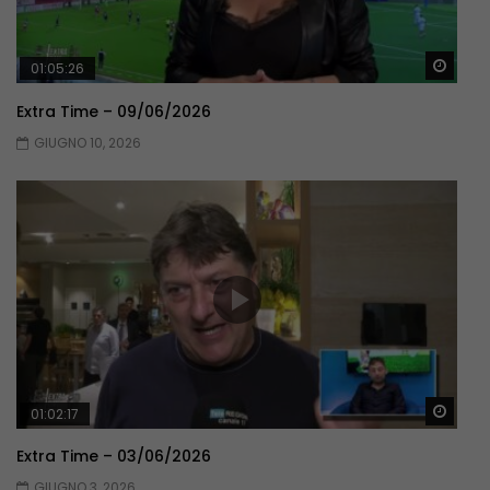
Guar
01:05:26
Extra Time – 09/06/2026
GIUGNO 10, 2026
Guar
01:02:17
Extra Time – 03/06/2026
GIUGNO 3, 2026