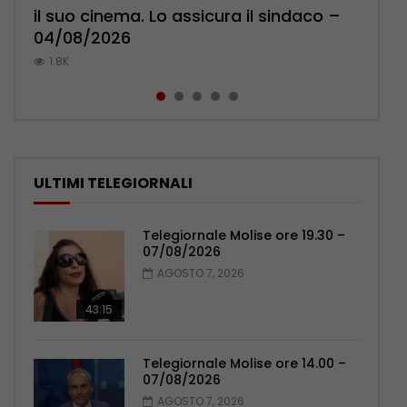
il suo cinema. Lo assicura il sindaco –
l’ambulatorio per curare l’osteoporosi
cittadini: ‘Abbiamo paura per i ragazzi’
Pensionati: più relazioni e servizi di
Polizia: impegno nel rafforzare organici
04/08/2026
– 06/08/2026
– 07/08/2026
prossimità – 04/08/2026
– 05/08/2026
1.8K
1.1K
1.1K
1.1K
1K
ULTIMI TELEGIORNALI
Telegiornale Molise ore 19.30 –
07/08/2026
AGOSTO 7, 2026
43:15
Telegiornale Molise ore 14.00 –
07/08/2026
AGOSTO 7, 2026