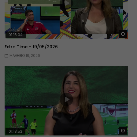
Guar
01:15:04
Extra Time – 19/05/2026
MAGGIO 19, 2026
Guar
01:18:52