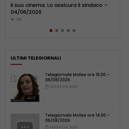
il suo cinema. Lo assicura il sindaco –
Pensionati: più relazioni e servizi di
Polizia: impegno nel rafforzare organici
l’ambulatorio per curare l’osteoporosi
palpeggiate al vecchio Romagnoli –
04/08/2026
prossimità – 04/08/2026
– 05/08/2026
– 06/08/2026
05/08/2026
1.8K
1K
1K
780
779
ULTIMI TELEGIORNALI
Telegiornale Molise ore 19.30 –
06/08/2026
AGOSTO 6, 2026
42:17
Telegiornale Molise ore 14.00 –
06/08/2026
AGOSTO 6, 2026