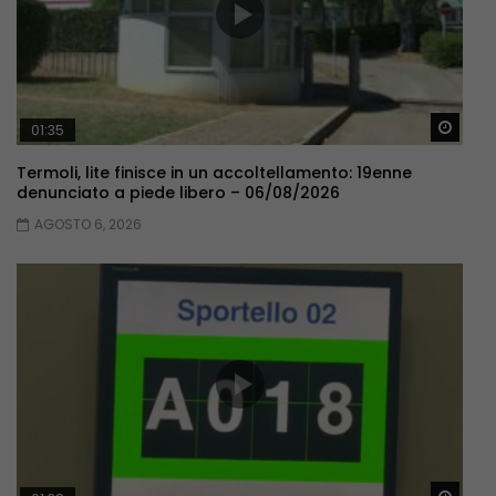
Guar
01:35
Termoli, lite finisce in un accoltellamento: 19enne
denunciato a piede libero – 06/08/2026
AGOSTO 6, 2026