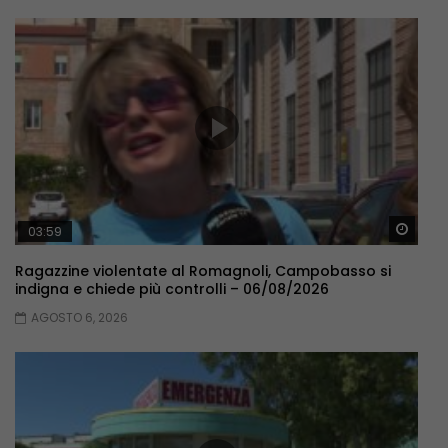
Guar
03:59
Ragazzine violentate al Romagnoli, Campobasso si
indigna e chiede più controlli – 06/08/2026
AGOSTO 6, 2026