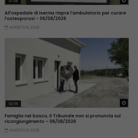
Guar
01:38
All’ospedale di Isernia riapre l’ambulatorio per curare
l’osteoporosi – 06/08/2026
AGOSTO 6, 2026
Guar
02:16
Famiglia nel bosco, Il Tribunale non si pronuncia sul
ricongiungimento – 06/08/2026
AGOSTO 6, 2026