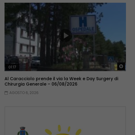
Guar
01:17
Al Caracciolo prende il via la Week e Day Surgery di
Chirurgia Generale – 06/08/2026
AGOSTO 6, 2026