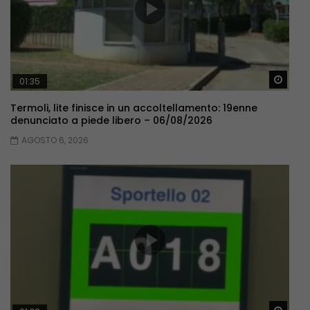
Guar
01:35
Termoli, lite finisce in un accoltellamento: 19enne
denunciato a piede libero – 06/08/2026
AGOSTO 6, 2026