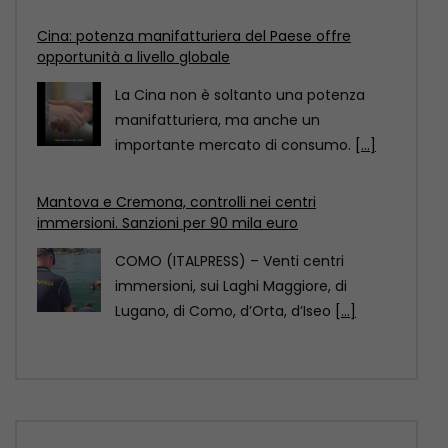
Mantova e Cremona, controlli nei centri
immersioni. Sanzioni per 90 mila euro
COMO (ITALPRESS) – Venti centri
immersioni, sui Laghi Maggiore, di
Lugano, di Como, d’Orta, d’Iseo
[...]
Pechino designata dall’Unesco Capitale mondiale
dell’architettura 2029
Pechino è stata designata Capitale
mondiale dell’architettura Unesco-Uia
(Unione internazionale degli architetti)
2029, come annunciato
[...]