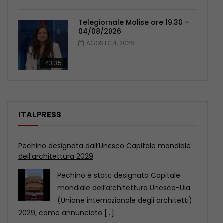
Telegiornale Molise ore 19.30 –
04/08/2026
AGOSTO 4, 2026
43:35
ITALPRESS
Cina: potenza manifatturiera del Paese offre
opportunità a livello globale
La Cina non è soltanto una potenza
manifatturiera, ma anche un
importante mercato di consumo.
[...]