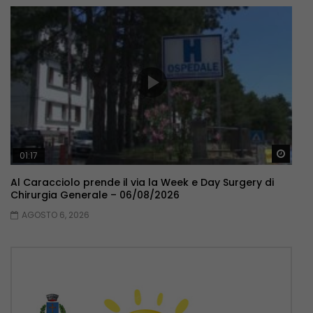
Guar
01:17
Al Caracciolo prende il via la Week e Day Surgery di
Chirurgia Generale – 06/08/2026
AGOSTO 6, 2026