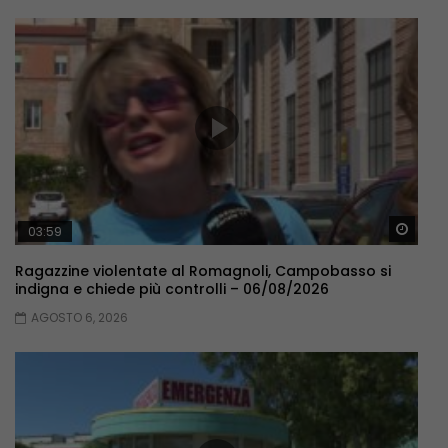
Guar
03:59
Ragazzine violentate al Romagnoli, Campobasso si
indigna e chiede più controlli – 06/08/2026
AGOSTO 6, 2026