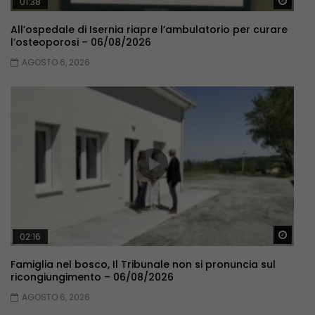
Guar
01:38
All’ospedale di Isernia riapre l’ambulatorio per curare
l’osteoporosi – 06/08/2026
AGOSTO 6, 2026
Guar
02:16
Famiglia nel bosco, Il Tribunale non si pronuncia sul
ricongiungimento – 06/08/2026
AGOSTO 6, 2026