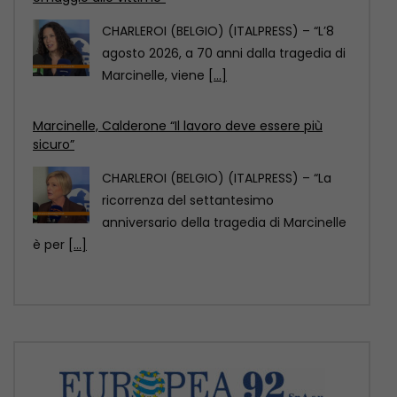
CHARLEROI (BELGIO) (ITALPRESS) – “La
ricorrenza del settantesimo
anniversario della tragedia di Marcinelle
è per
[...]
Marcinelle, La Russa “Punto di svolta per la
sicurezza sul lavoro”
CHARLEROI (BELGIO) (ITALPRESS) – “70
anni fa a Marcinelle si compiva una
tragedia che non
[...]