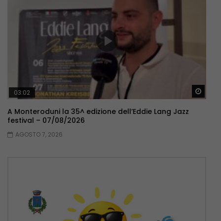
Guar
03:02
A Monteroduni la 35^ edizione dell’Eddie Lang Jazz
festival – 07/08/2026
AGOSTO 7, 2026