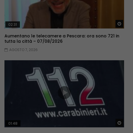
Guar
02:31
Aumentano le telecamere a Pescara: ora sono 721 in
tutta la città – 07/08/2026
AGOSTO 7, 2026
Guar
01:48