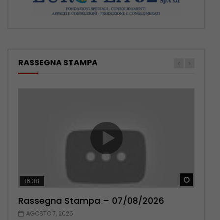
RASSEGNA STAMPA
Guarda 
Guarda 
16:38
17:38
Rassegna Stampa – 07/08/2026
Rassegna Stampa – 06/08/2026
AGOSTO 7, 2026
AGOSTO 6, 2026