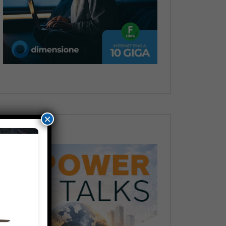
Dopo
×
Dopo