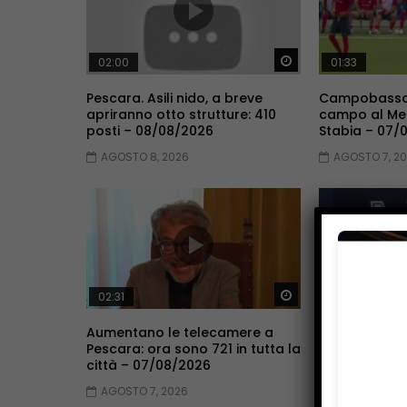
Guarda Dopo
02:00
01:33
Pescara. Asili nido, a breve
Campobasso
apriranno otto strutture: 410
campo al Men
posti – 08/08/2026
Stabia – 07/
AGOSTO 8, 2026
AGOSTO 7, 2
Guarda Dopo
02:31
01:48
Aumentano le telecamere a
Vasto, respo
Pescara: ora sono 721 in tutta la
comunità di 
città – 07/08/2026
manette – 0
AGOSTO 7, 2026
AGOSTO 7, 2