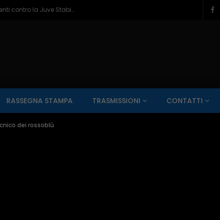
Campobasso domenica in campo al Menti contro la Juve Stabia – 07/08/2026
SALUTE AI RAGGI X
CONTO ALLA ROVESCIA
ZONA SPORT
RASSEGNA STAMPA
TRASMISSIONI
CONTATTI
Guarda Dopo
01:00:11
nico dei rossoblù
zzo – 22/06/2026
Inside Abruzzo – 15/06/2026
SALUTE AI RAGGI X
CONTO ALLA ROVESCIA
ZONA SPORT