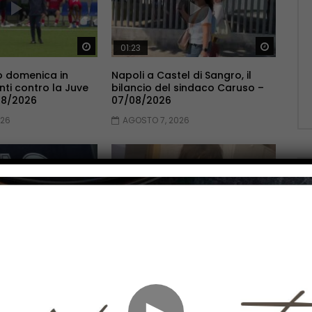
Guarda Dopo
Guarda 
01:23
 domenica in
Napoli a Castel di Sangro, il
ti contro la Juve
bilancio del sindaco Caruso –
08/2026
07/08/2026
026
AGOSTO 7, 2026
Guarda Dopo
Guarda 
02:27
nsabile di una
Donna colpita a martellate,
recupero in
oggi l’autopsia sul corpo di
7/08/2026
Gilda Di Giuseppe – 07/08/2026
►
026
AGOSTO 7, 2026