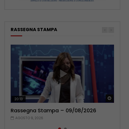
RASSEGNA STAMPA
Guarda 
Guarda 
20:13
14:03
Rassegna Stampa – 09/08/2026
Rassegna Stampa – 08/08/2026
AGOSTO 9, 2026
AGOSTO 8, 2026