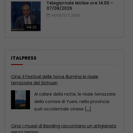
Telegiornale Molise ore 14.00 –
07/08/2026
AGOSTO 7, 2026
44:20
ITALPRESS
Cina: i musei di Baoding raccontano un artigianato
senza tempo
Il distretto di Jingxiu, a Baoding, nella
provincia settentrionale cinese dello
Hebei, propone visite museali
[...]
Cina: lo sport entra nella vita quotidiana con il
“fitness in 15 minuti”