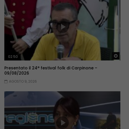
Guar
02:50
Presentato il 24° festival folk di Carpinone –
09/08/2026
AGOSTO 9, 2026