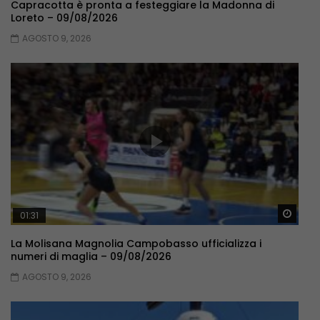
Capracotta è pronta a festeggiare la Madonna di
Loreto – 09/08/2026
AGOSTO 9, 2026
Guar
01:31
La Molisana Magnolia Campobasso ufficializza i
numeri di maglia – 09/08/2026
AGOSTO 9, 2026