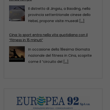
In occasione della 18esima Giornata
nazionale del fitness in Cina, scoprite
come il “circuito del
[...]
Cina: il Festival delle torce illumina le risaie
terrazzate del Sichuan
Al calare della notte, le risaie terrazzate
della contea di Yuexi, nella provincia
sud-occidentale cinese
[...]