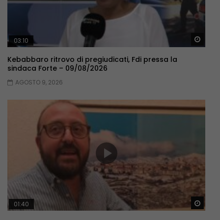
Guar
03:10
Kebabbaro ritrovo di pregiudicati, Fdi pressa la
sindaca Forte – 09/08/2026
AGOSTO 9, 2026
Guar
01:40