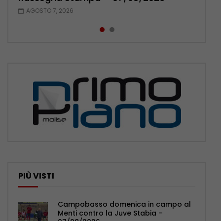
AGOSTO 7, 2026
AGOSTO 6, 2026
PIÙ VISTI
Campobasso domenica in campo al
Menti contro la Juve Stabia –