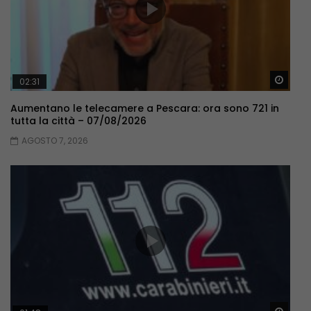
Guar
02:31
Aumentano le telecamere a Pescara: ora sono 721 in
tutta la città – 07/08/2026
AGOSTO 7, 2026