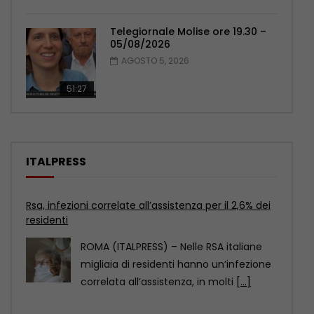
Telegiornale Molise ore 19.30 –
05/08/2026
AGOSTO 5, 2026
51:27
ITALPRESS
Leucemie, nuove opzioni terapeutiche per le
forme acute
ROMA (ITALPRESS) – In Italia, le leucemie
causano circa 15.600 nuove diagnosi
ogni anno e
[...]