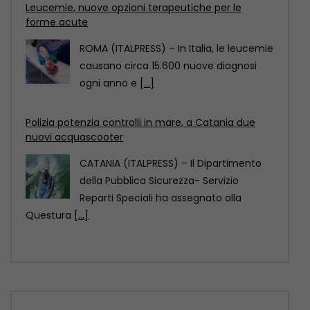
Polizia potenzia controlli in mare, a Catania due
nuovi acquascooter
CATANIA (ITALPRESS) – Il Dipartimento
della Pubblica Sicurezza- Servizio
Reparti Speciali ha assegnato alla
Questura
[...]
Rsa, infezioni correlate all’assistenza per il 2,6% dei
residenti
ROMA (ITALPRESS) – Nelle RSA italiane
migliaia di residenti hanno un’infezione
correlata all’assistenza, in molti
[...]