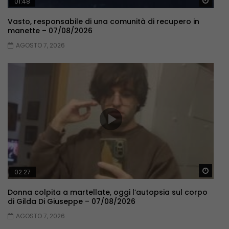
Guar
01:48
Vasto, responsabile di una comunità di recupero in
manette – 07/08/2026
AGOSTO 7, 2026
Guar
02:27
Donna colpita a martellate, oggi l’autopsia sul corpo
di Gilda Di Giuseppe – 07/08/2026
AGOSTO 7, 2026