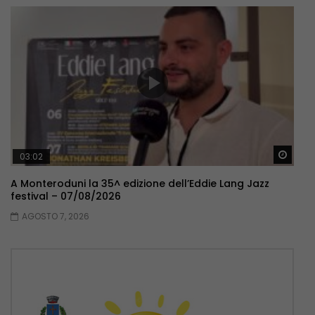
Guar
03:02
A Monteroduni la 35^ edizione dell’Eddie Lang Jazz
festival – 07/08/2026
AGOSTO 7, 2026