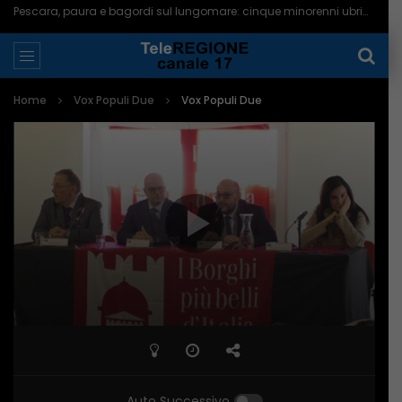
Pescara, paura e bagordi sul lungomare: cinque minorenni ubriachi in ospedale – 05/08/2026
Home
Vox Populi Due
Vox Populi Due
Auto Successivo