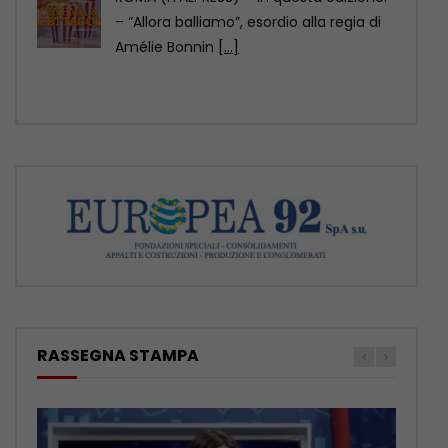
Voci celestiali! Vestiti con i tradizionali
costumi dell’etnia Yi, questi bambini di
Liangshan, nel sud-ovest
[...]
RASSEGNA STAMPA