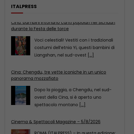
ITALPRESS
Cina: Chengdu, tre vette iconiche in un unico
panorama mozzafiato
Dopo la pioggia, a Chengdu, nel sud-
ovest della Cina, si è aperto uno
spettacolo montano
[...]
Cinema & Spettacoli Magazine – 5/8/2026
ROMA (ITALPRESS) – In questa edizione:
– “Allora balliamo”, esordio alla regia di
Amélie Bonnin
[...]
Cina: bambini intonano canti popolari nel Sichuan
durante la Festa delle torce