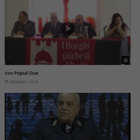
Guar
Vox Populi Due
GENNAIO 1, 1970