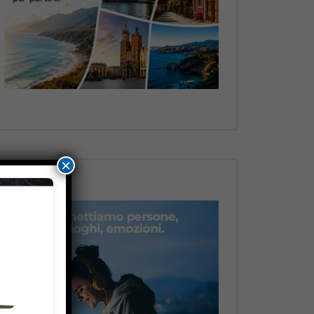
Dopo
×
Dopo