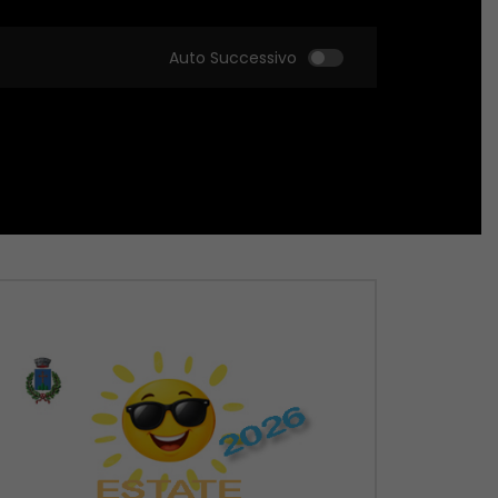
Auto Successivo
Guarda Dopo
Guarda Dopo
Vox Populi Due
Vox Populi Due
GENNAIO 1, 1970
GENNAIO 1, 1970