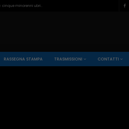
Pescara, paura e bagordi sul lungomare: cinque minorenni ubriachi in ospedale – 05/08/2026
SALUTE AI RAGGI X
CONTO ALLA ROVESCIA
ZONA SPORT
RASSEGNA STAMPA
TRASMISSIONI
CONTATTI
Guarda Dopo
01:00:11
zzo – 22/06/2026
Inside Abruzzo – 15/06/2026
SALUTE AI RAGGI X
CONTO ALLA ROVESCIA
ZONA SPORT