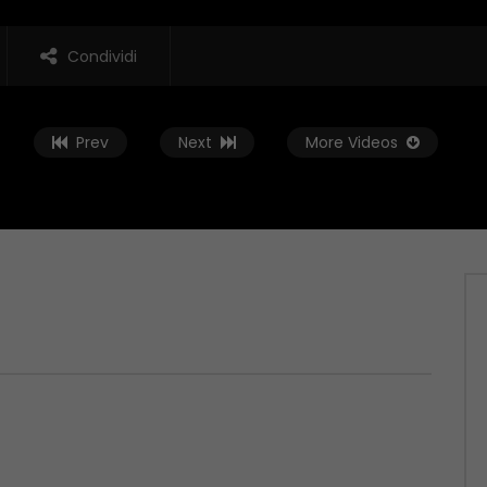
Condividi
Prev
Next
More Videos
Guarda Dopo
 Due
Vox Populi Due
 1970
GENNAIO 1, 1970