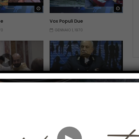
Guarda Dopo
Guarda 
ue
Vox Populi Due
70
GENNAIO 1, 1970
Guarda Dopo
Guarda 
ue
Vox Populi Due
70
GENNAIO 1, 1970
►