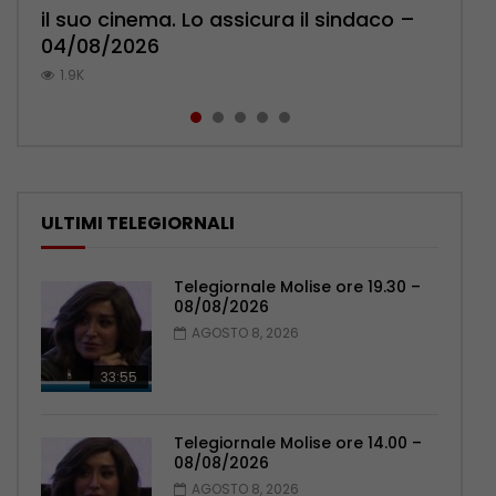
il suo cinema. Lo assicura il sindaco –
cittadini: ‘Abbiamo paura per i ragazzi’
l’ambulatorio per curare l’osteoporosi
Pensionati: più relazioni e servizi di
Municipale evita il peggio – 07/08/2026
04/08/2026
– 07/08/2026
– 06/08/2026
prossimità – 04/08/2026
1K
1.9K
1.2K
1.1K
1.1K
ULTIMI TELEGIORNALI
Telegiornale Molise ore 19.30 –
08/08/2026
AGOSTO 8, 2026
33:55
Telegiornale Molise ore 14.00 –
08/08/2026
AGOSTO 8, 2026