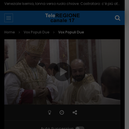
Veneziale Isernia, Ionna verso ruolo chiave. Castrataro: c’è più attenzione per Termoli – 08/08/2026
Home
Vox Populi Due
Vox Populi Due
Auto Successivo