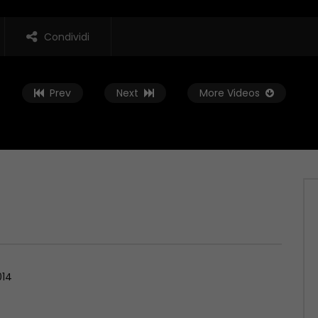
Condividi
Prev
Next
More Videos
Guarda Dopo
02:01:38
 Rovescia – 19/06/2026
Conto alla Rovescia – 12/06/2026
, 2026
GIUGNO 12, 2026
014