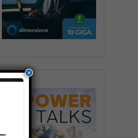
Dopo
×
Dopo