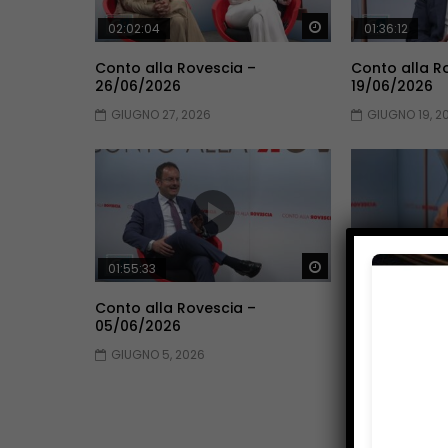
Guarda Dopo
02:02:04
01:36:12
Conto alla Rovescia –
Conto alla R
26/06/2026
19/06/2026
GIUGNO 27, 2026
GIUGNO 19, 2
Guarda Dopo
01:55:33
01:53:33
Conto alla Rovescia –
Conto alla R
05/06/2026
29/05/2026
GIUGNO 5, 2026
MAGGIO 30, 