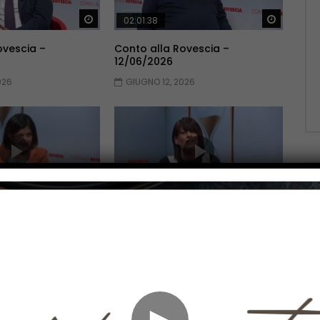
Guarda Dopo
Guarda 
02:01:38
ovescia –
Conto alla Rovescia –
12/06/2026
026
GIUGNO 12, 2026
Guarda Dopo
Guarda 
02:10:51
ovescia –
Conto alla Rovescia –
22/05/2026
2026
MAGGIO 22, 2026
►