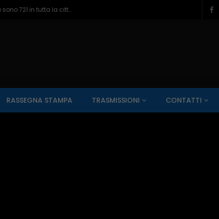
Vasto, responsabile di una comunità di recupero in manette – 07/08/2026
SALUTE AI RAGGI X
CONTO ALLA ROVESCIA
ZONA SPORT
RASSEGNA STAMPA
TRASMISSIONI
CONTATTI
Guarda Dopo
01:00:11
zzo – 22/06/2026
Inside Abruzzo – 15/06/2026
SALUTE AI RAGGI X
CONTO ALLA ROVESCIA
ZONA SPORT