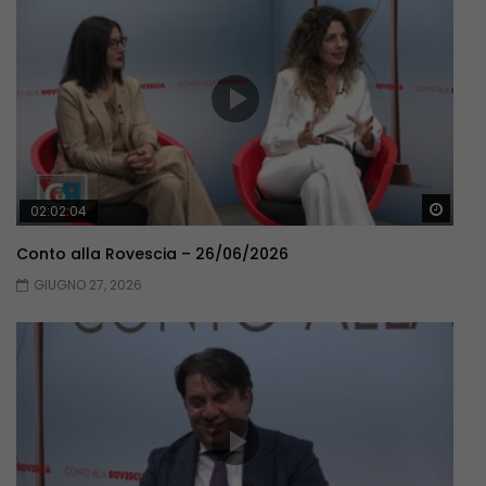
Guar
02:02:04
Conto alla Rovescia – 26/06/2026
GIUGNO 27, 2026