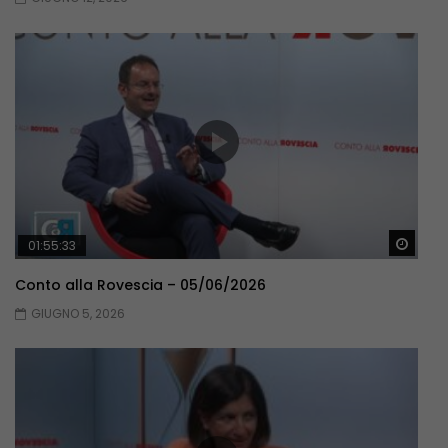
Guar
01:55:33
Conto alla Rovescia – 05/06/2026
GIUGNO 5, 2026