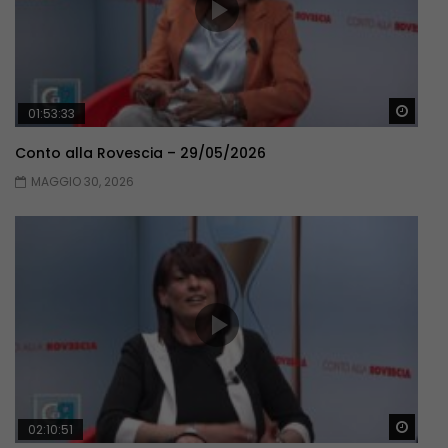
Guar
01:53:33
Conto alla Rovescia – 29/05/2026
MAGGIO 30, 2026
Guar
02:10:51