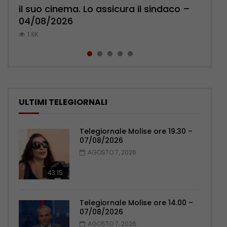
il suo cinema. Lo assicura il sindaco –
l’ambulatorio per curare l’osteoporosi
Pensionati: più relazioni e servizi di
cittadini: ‘Abbiamo paura per i ragazzi’
Polizia: impegno nel rafforzare organici
04/08/2026
– 06/08/2026
prossimità – 04/08/2026
– 07/08/2026
– 05/08/2026
1.8K
1.1K
1.1K
1K
1K
ULTIMI TELEGIORNALI
Telegiornale Molise ore 19.30 –
07/08/2026
AGOSTO 7, 2026
43:15
Telegiornale Molise ore 14.00 –
07/08/2026
AGOSTO 7, 2026