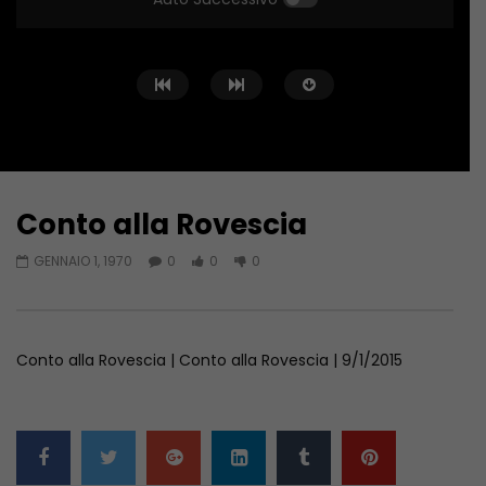
Conto alla Rovescia
Guarda Dopo
02:02:04
01:36:12
GENNAIO 1, 1970
0
0
0
Conto alla Rovescia – 26/06/2026
Conto alla Rovescia 
GIUGNO 27, 2026
GIUGNO 19, 2026
Conto alla Rovescia | Conto alla Rovescia | 9/1/2015