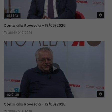
Guar
01:36:12
Conto alla Rovescia – 19/06/2026
GIUGNO 19, 2026
Guar
02:01:38
Conto alla Rovescia – 12/06/2026
GIUGNO 12, 2026