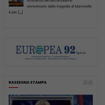
CHARLEROI (BELGIO) (ITALPRESS) – “70
anni fa a Marcinelle si compiva una
tragedia che non
[...]
RASSEGNA STAMPA