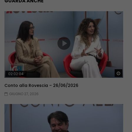
GUARDA ANCHE
Guar
02:02:04
Conto alla Rovescia – 26/06/2026
GIUGNO 27, 2026