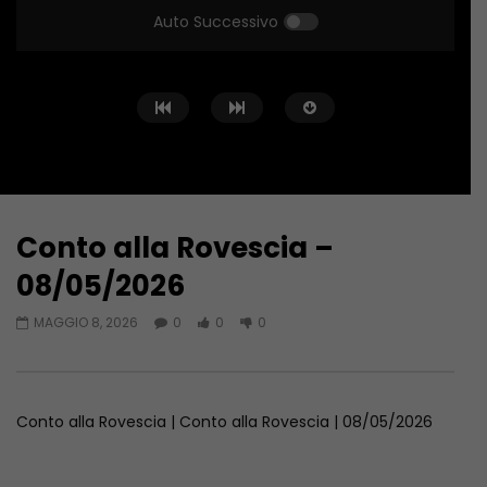
Auto Successivo
Conto alla Rovescia –
Guarda Dopo
02:02:04
01:36:12
08/05/2026
Conto alla Rovescia – 26/06/2026
Conto alla Rovescia 
MAGGIO 8, 2026
0
0
0
GIUGNO 27, 2026
GIUGNO 19, 2026
Conto alla Rovescia | Conto alla Rovescia | 08/05/2026