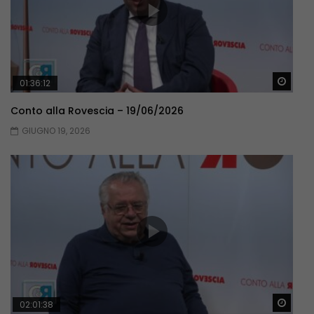
Guar
01:36:12
Conto alla Rovescia – 19/06/2026
GIUGNO 19, 2026
Guar
02:01:38