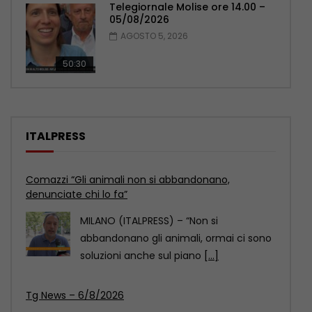
Telegiornale Molise ore 14.00 –
05/08/2026
AGOSTO 5, 2026
50:30
ITALPRESS
Tg News – 6/8/2026
ROMA (ITALPRESS) – In questa edizione:
– Covid, il Senato Usa dichiara Fauci
colpevole di
[...]
Inaugurato traghetto Costanza I di Sicilia, Schifani
“Mantenuto impegni presi”