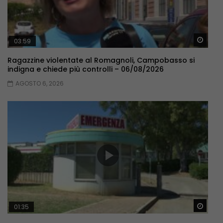
Guar
03:59
Ragazzine violentate al Romagnoli, Campobasso si
indigna e chiede più controlli – 06/08/2026
AGOSTO 6, 2026
Guar
01:35