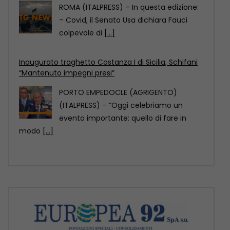
PORTO EMPEDOCLE (AGRIGENTO)
(ITALPRESS) – “Oggi celebriamo un
evento importante: quello di fare in
modo
[...]
Comazzi “Gli animali non si abbandonano,
denunciate chi lo fa”
MILANO (ITALPRESS) – “Non si
abbandonano gli animali, ormai ci sono
soluzioni anche sul piano
[...]