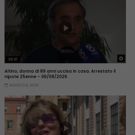
Guar
03:31
Altino, donna di 89 anni uccisa in casa. Arrestato il
nipote 25enne – 06/08/2026
AGOSTO 6, 2026