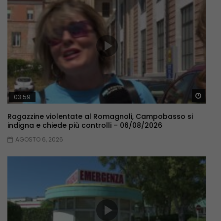
Guar
03:59
Ragazzine violentate al Romagnoli, Campobasso si
indigna e chiede più controlli – 06/08/2026
AGOSTO 6, 2026