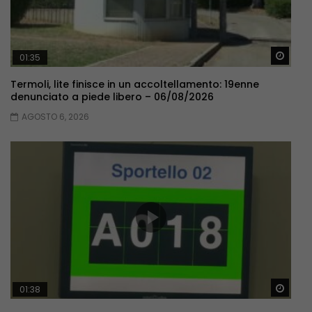
Guar
01:35
Termoli, lite finisce in un accoltellamento: 19enne
denunciato a piede libero – 06/08/2026
AGOSTO 6, 2026
Guar
01:38