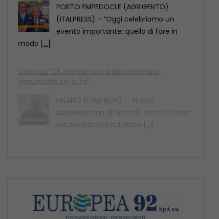
PORTO EMPEDOCLE (AGRIGENTO)
(ITALPRESS) – “Oggi celebriamo un
evento importante: quello di fare in
modo
[...]
Comazzi “Gli animali non si abbandonano,
denunciate chi lo fa”
MILANO (ITALPRESS) – “Non si
abbandonano gli animali, ormai ci sono
soluzioni anche sul piano
[...]