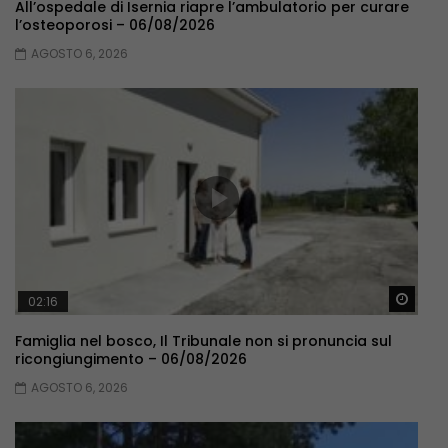
All’ospedale di Isernia riapre l’ambulatorio per curare
l’osteoporosi – 06/08/2026
AGOSTO 6, 2026
Guar
02:16
Famiglia nel bosco, Il Tribunale non si pronuncia sul
ricongiungimento – 06/08/2026
AGOSTO 6, 2026