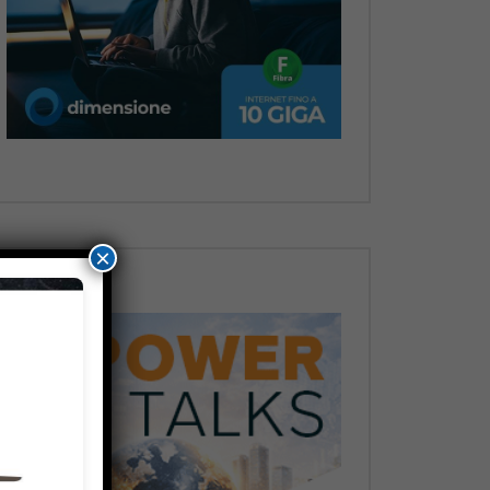
Dopo
×
Dopo