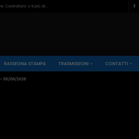
Veneziale Isernia, Ionna verso ruolo chiave. Castrataro: c’è più attenzione per Termoli – 08/08/2026
SALUTE AI RAGGI X
CONTO ALLA ROVESCIA
ZONA SPORT
RASSEGNA STAMPA
TRASMISSIONI
CONTATTI
Guarda Dopo
01:00:11
0 – 05/06/2026
zzo – 22/06/2026
Inside Abruzzo – 15/06/2026
SALUTE AI RAGGI X
CONTO ALLA ROVESCIA
ZONA SPORT