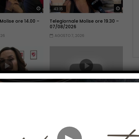
Guarda Dopo
Guarda 
43:15
Molise ore 14.00 –
Telegiornale Molise ore 19.30 –
07/08/2026
026
AGOSTO 7, 2026
Guarda Dopo
Guarda 
43:39
Molise ore 19.30 –
Telegiornale Molise ore 14.00 –
06/08/2026
026
AGOSTO 6, 2026
►