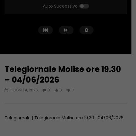
Auto Successivo
Telegiornale Molise ore 19.30
Guarda Dopo
28:12
33:55
– 04/06/2026
Telegiornale Molise ore 14.00 –
Telegiornale Molise o
GIUGNO 4, 2026
0
0
0
09/08/2026
08/08/2026
AGOSTO 9, 2026
AGOSTO 8, 2026
Telegiornale | Telegiornale Molise ore 19.30 | 04/06/2026