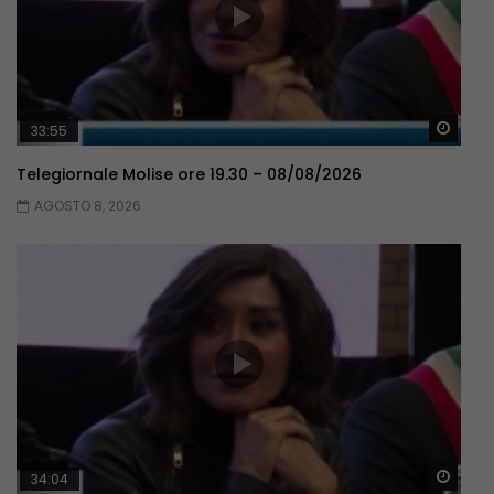
Guar
33:55
Telegiornale Molise ore 19.30 – 08/08/2026
AGOSTO 8, 2026
Guar
34:04