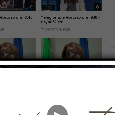
Guarda Dopo
Guarda 
14:50
 Abruzzo ore 13.40
Telegiornale Abruzzo ore 19.10 –
6
04/08/2026
026
AGOSTO 4, 2026
Guarda Dopo
Guarda 
13:23
Abruzzo ore 19.10 –
Telegiornale Abruzzo ore 13.40
– 03/08/2026
026
AGOSTO 3, 2026
►