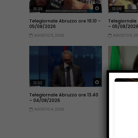
Guarda Dopo
15:39
13:09
Telegiornale Abruzzo ore 19.10 –
Telegiornale
05/08/2026
– 05/08/202
AGOSTO 5, 2026
AGOSTO 5, 2
Guarda Dopo
12:02
16:00
Telegiornale Abruzzo ore 13.40
Telegiornale 
– 04/08/2026
03/08/2026
AGOSTO 4, 2026
AGOSTO 3, 2