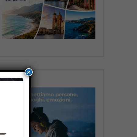
Dopo
×
Dopo