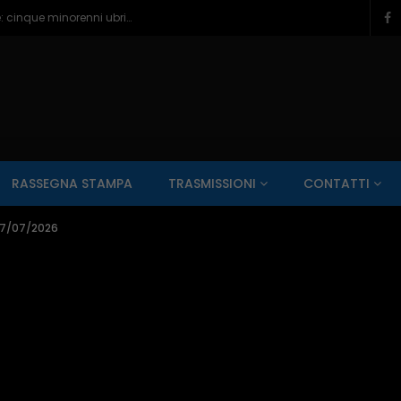
Pescara, paura e bagordi sul lungomare: cinque minorenni ubriachi in ospedale – 05/08/2026
SALUTE AI RAGGI X
CONTO ALLA ROVESCIA
ZONA SPORT
RASSEGNA STAMPA
TRASMISSIONI
CONTATTI
Guarda Dopo
01:00:11
 07/07/2026
zzo – 22/06/2026
Inside Abruzzo – 15/06/2026
SALUTE AI RAGGI X
CONTO ALLA ROVESCIA
ZONA SPORT