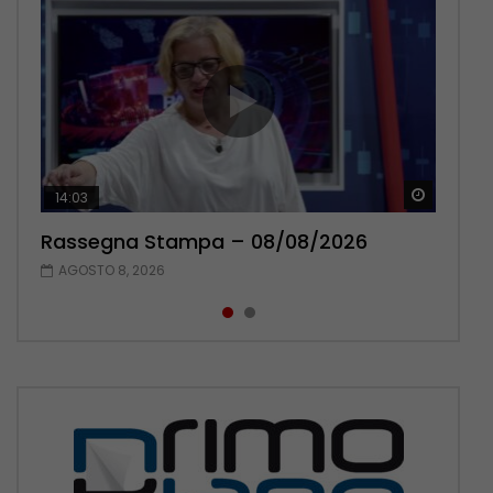
Guarda 
Guarda 
14:03
16:38
Rassegna Stampa – 08/08/2026
Rassegna Stampa – 07/08/2026
AGOSTO 8, 2026
AGOSTO 7, 2026