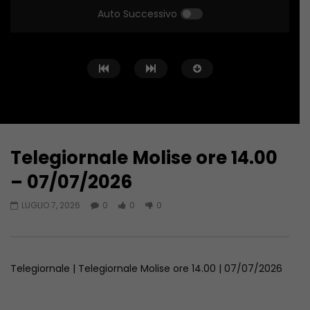
Auto Successivo
Telegiornale Molise ore 14.00
Guarda Dopo
34:04
43:15
– 07/07/2026
Telegiornale Molise ore 14.00 –
Telegiornale Molise o
LUGLIO 7, 2026
0
0
0
08/08/2026
07/08/2026
AGOSTO 8, 2026
AGOSTO 7, 2026
Telegiornale | Telegiornale Molise ore 14.00 | 07/07/2026