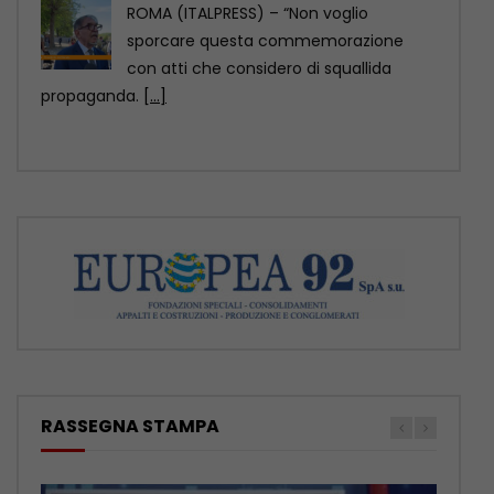
ROMA (ITALPRESS) – Un relitto di epoca
romana, presumibilmente databile tra il
II e il
[...]
RASSEGNA STAMPA