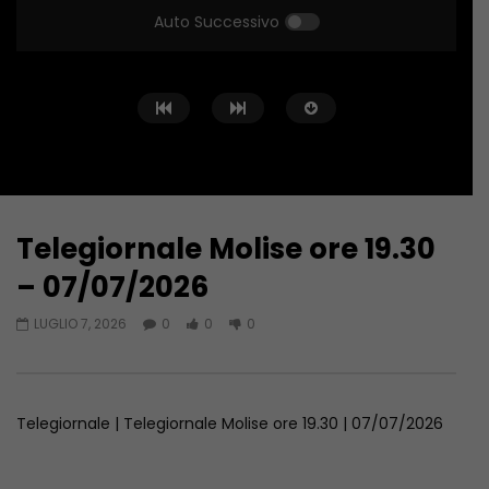
Auto Successivo
Telegiornale Molise ore 19.30
Guarda Dopo
42:17
43:39
– 07/07/2026
Telegiornale Molise ore 19.30 –
Telegiornale Molise o
LUGLIO 7, 2026
0
0
0
06/08/2026
06/08/2026
AGOSTO 6, 2026
AGOSTO 6, 2026
Telegiornale | Telegiornale Molise ore 19.30 | 07/07/2026