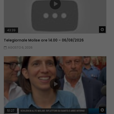
Guar
43:39
Telegiornale Molise ore 14.00 – 06/08/2026
AGOSTO 6, 2026
Guar
51:27