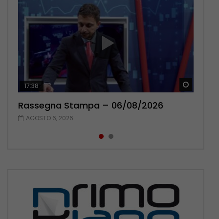
Guarda 
Guarda 
17:38
22:42
Rassegna Stampa – 06/08/2026
Rassegna Stampa – 05/08/2026
AGOSTO 6, 2026
AGOSTO 5, 2026