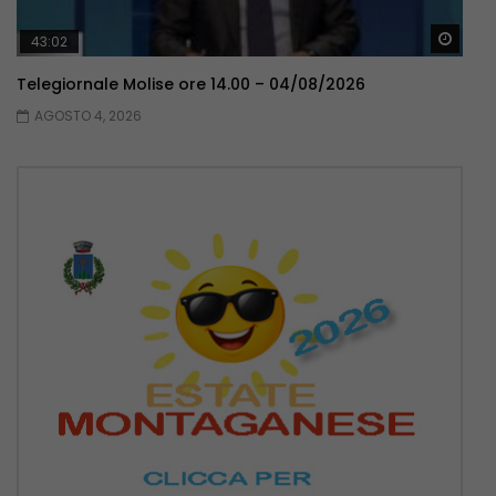
Guar
43:02
Telegiornale Molise ore 14.00 – 04/08/2026
AGOSTO 4, 2026