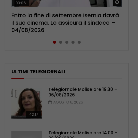
Guarda 
Guarda 
Guarda 
Guarda 
Guarda 
03:06
01:45
04:28
01:53
01:38
Entro la fine di settembre Isernia riavrà
Anziani ancora più soli d’estate, Uil
Piantedosi al giuramento alla scuola di
Campobasso, due ragazzine
All’ospedale di Isernia riapre
il suo cinema. Lo assicura il sindaco –
Pensionati: più relazioni e servizi di
Polizia: impegno nel rafforzare organici
palpeggiate al vecchio Romagnoli –
l’ambulatorio per curare l’osteoporosi
04/08/2026
prossimità – 04/08/2026
– 05/08/2026
05/08/2026
– 06/08/2026
1.8K
1K
1K
779
774
ULTIMI TELEGIORNALI
Telegiornale Molise ore 19.30 –
06/08/2026
AGOSTO 6, 2026
42:17
Telegiornale Molise ore 14.00 –