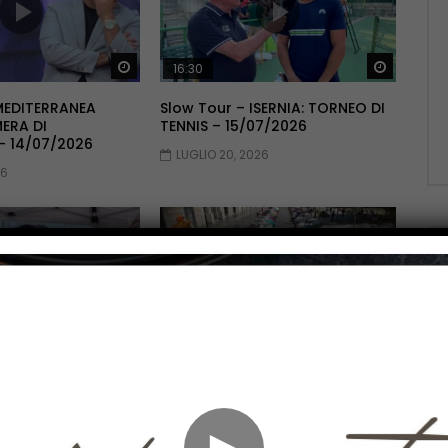
Guarda Dopo
Guarda 
16:30
MEDITERRANEA
Slow Tour – ISERNIA: TORNEO DI
ERA DI
TENNIS – 15/07/2026
 14/07/2026
LUGLIO 20, 2026
26
Guarda Dopo
Guarda 
12:31
TERMOLI: TUTTI A
Slow Tour – Le storiche Fiat
STRA REGATA –
Cinquecento sfilano a
Campobasso – 02/07/2026
►
26
LUGLIO 2, 2026