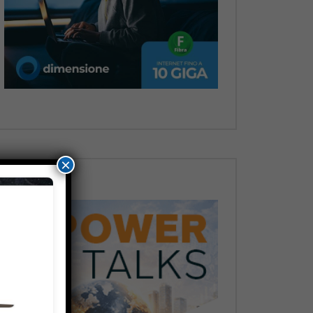
Dopo
×
Dopo