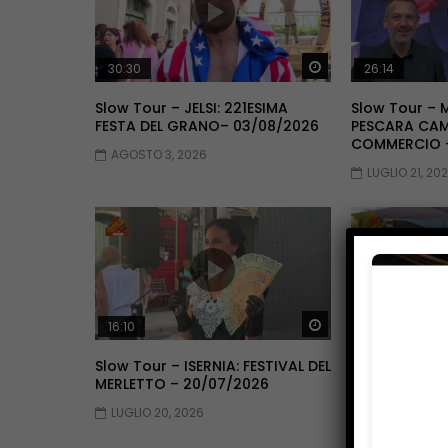
Guarda Dopo
30:30
26:14
Slow Tour – JELSI: 221ESIMA
Slow Tour – 
FESTA DEL GRANO– 03/08/2026
PESCARA CAM
COMMERCIO –
AGOSTO 3, 2026
LUGLIO 21, 20
Guarda Dopo
16:10
21:39
Slow Tour – ISERNIA: FESTIVAL DEL
Slow Tour – 
MERLETTO – 20/07/2026
BORDO LA NO
08/07/2026
LUGLIO 20, 2026
LUGLIO 17, 20