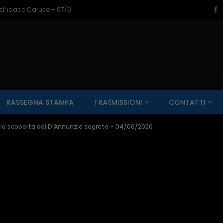
Napoli a Castel di Sangro, il bilancio del sindaco Caruso – 07/08/2026
SALUTE AI RAGGI X
CONTO ALLA ROVESCIA
ZONA SPORT
RASSEGNA STAMPA
TRASMISSIONI
CONTATTI
Guarda Dopo
01:00:11
lla scoperta del D’Annunzio segreto – 04/06/2026
zzo – 22/06/2026
Inside Abruzzo – 15/06/2026
SALUTE AI RAGGI X
CONTO ALLA ROVESCIA
ZONA SPORT