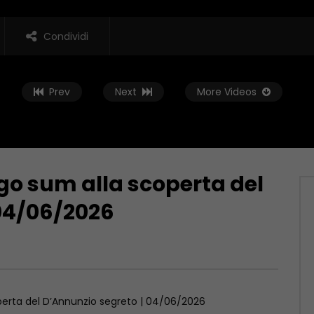
Condividi
Prev
Next
More Videos
go sum alla scoperta del
Guarda Dopo
16:30
04/06/2026
 – MEDITERRANEA
Slow Tour – ISERNIA: TORNEO DI
CAMERA DI COMMERCIO –
TENNIS – 15/07/2026
6
LUGLIO 20, 2026
 2026
perta del D’Annunzio segreto | 04/06/2026