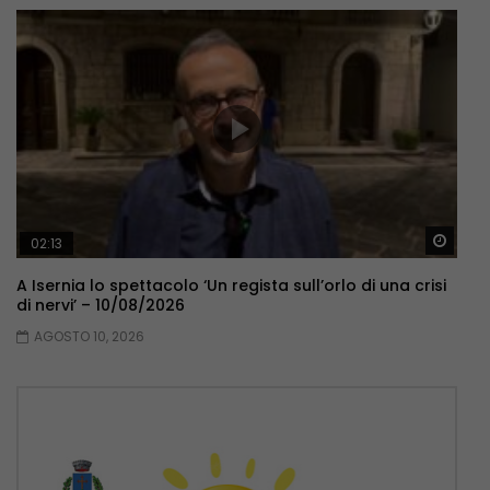
Guar
02:13
A Isernia lo spettacolo ‘Un regista sull’orlo di una crisi
di nervi’ – 10/08/2026
AGOSTO 10, 2026