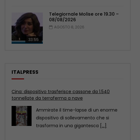
Telegiornale Molise ore 19.30 –
08/08/2026
AGOSTO 8, 2026
33:55
ITALPRESS
Arrestato Lavitola per l’attentato a Ranucci, al Tg1
le prime immagini
ROMA (ITALPRESS) – I carabinieri del
Nucleo Investigativo di Roma e Frascati
hanno eseguito un’ordinanza
[...]