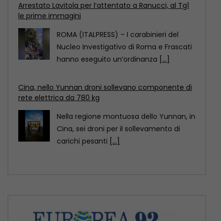
Cina, nello Yunnan droni sollevano componente di
rete elettrica da 780 kg
Nella regione montuosa dello Yunnan, in
Cina, sei droni per il sollevamento di
carichi pesanti
[...]
Cina: dispositivo trasferisce cassone da 1.540
tonnellate da terraferma a nave
Ammirate il time-lapse di un enorme
dispositivo di sollevamento che si
trasforma in una gigantesca
[...]