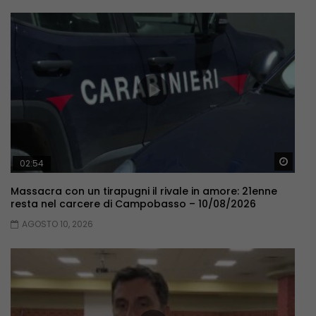
Guar
02:54
Massacra con un tirapugni il rivale in amore: 21enne
resta nel carcere di Campobasso – 10/08/2026
AGOSTO 10, 2026