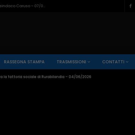
Aumentano le telecamere a Pescara: ora sono 721 in tutta la città – 07/08/2026
SALUTE AI RAGGI X
CONTO ALLA ROVESCIA
ZONA SPORT
RASSEGNA STAMPA
TRASMISSIONI
CONTATTI
Guarda Dopo
01:00:11
ura la fattoria sociale di Rurabilandia – 04/06/2026
zzo – 22/06/2026
Inside Abruzzo – 15/06/2026
SALUTE AI RAGGI X
CONTO ALLA ROVESCIA
ZONA SPORT