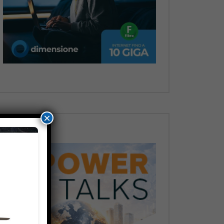
Dopo
×
Dopo