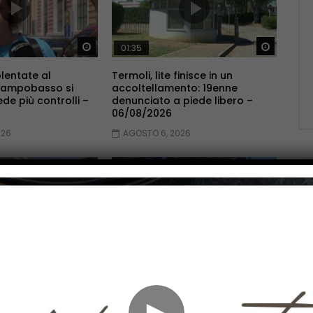
Guarda Dopo
Guarda 
01:35
lentate al
Termoli, lite finisce in un
Campobasso si
accoltellamento: 19enne
ede più controlli –
denunciato a piede libero –
06/08/2026
026
AGOSTO 6, 2026
Guarda Dopo
Guarda 
01:17
bosco, Il Tribunale
Al Caracciolo prende il via la
cia sul
Week e Day Surgery di Chirurgia
ento – 06/08/2026
Generale – 06/08/2026
►