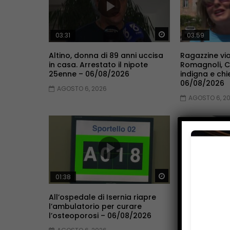
Guarda Dopo
03:31
03:59
Altino, donna di 89 anni uccisa
Ragazzine vio
in casa. Arrestato il nipote
Romagnoli, 
25enne – 06/08/2026
indigna e chi
06/08/2026
AGOSTO 6, 2026
AGOSTO 6, 2
Guarda Dopo
01:38
02:16
All’ospedale di Isernia riapre
Famiglia nel 
l’ambulatorio per curare
non si pronun
l’osteoporosi – 06/08/2026
ricongiungim