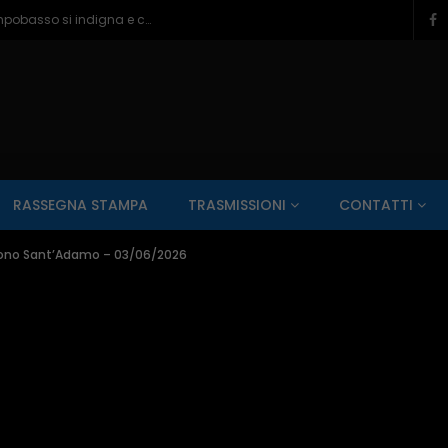
Ragazzine violentate al Romagnoli, Campobasso si indigna e chiede più controlli – 06/08/2026
SALUTE AI RAGGI X
CONTO ALLA ROVESCIA
ZONA SPORT
RASSEGNA STAMPA
TRASMISSIONI
CONTATTI
Guarda Dopo
01:00:11
atrono Sant’Adamo – 03/06/2026
zzo – 22/06/2026
Inside Abruzzo – 15/06/2026
SALUTE AI RAGGI X
CONTO ALLA ROVESCIA
ZONA SPORT