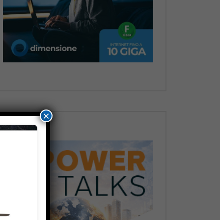
Dopo
×
Dopo