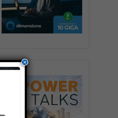
Dopo
×
Dopo