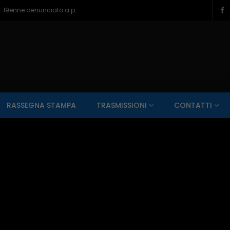
Termoli, lite finisce in un accoltellamento: 19enne denunciato a piede libero – 06/08/2026
SALUTE AI RAGGI X
CONTO ALLA ROVESCIA
ZONA SPORT
RASSEGNA STAMPA
TRASMISSIONI
CONTATTI
Guarda Dopo
01:00:11
zzo – 22/06/2026
Inside Abruzzo – 15/06/2026
SALUTE AI RAGGI X
CONTO ALLA ROVESCIA
ZONA SPORT