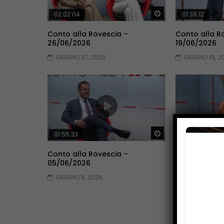
Guarda Dopo
02:02:04
01:36:12
Conto alla Rovescia –
Conto alla R
26/06/2026
19/06/2026
GIUGNO 27, 2026
GIUGNO 19, 2
Guarda Dopo
01:55:33
01:53:33
Conto alla Rovescia –
Conto alla R
05/06/2026
29/05/2026
GIUGNO 5, 2026
MAGGIO 30, 