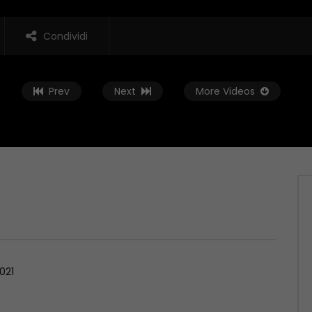
Condividi
Prev
Next
More Videos
Guarda Dopo
02:01:38
 Rovescia – 19/06/2026
Conto alla Rovescia – 12/06/2026
, 2026
GIUGNO 12, 2026
021