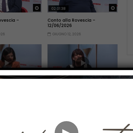
Guarda Dopo
Guarda 
02:01:38
ovescia –
Conto alla Rovescia –
12/06/2026
026
GIUGNO 12, 2026
Guarda Dopo
Guarda 
02:10:51
ovescia –
Conto alla Rovescia –
22/05/2026
2026
MAGGIO 22, 2026
►