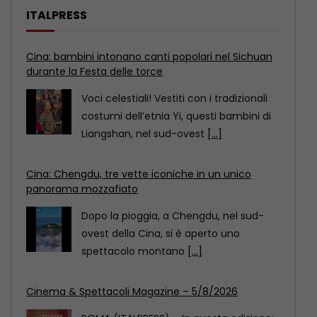
ITALPRESS
Cina: Chengdu, tre vette iconiche in un unico
panorama mozzafiato
Dopo la pioggia, a Chengdu, nel sud-
ovest della Cina, si è aperto uno
spettacolo montano
[...]
Cinema & Spettacoli Magazine – 5/8/2026
ROMA (ITALPRESS) – In questa edizione:
– “Allora balliamo”, esordio alla regia di
Amélie Bonnin
[...]
Cina: bambini intonano canti popolari nel Sichuan
durante la Festa delle torce