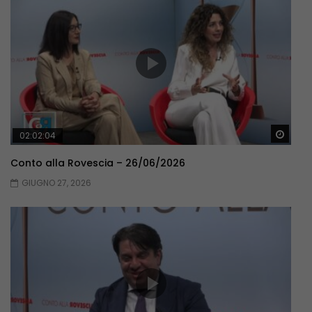
Guar
02:02:04
Conto alla Rovescia – 26/06/2026
GIUGNO 27, 2026