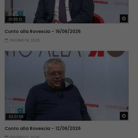
Guar
01:36:12
Conto alla Rovescia – 19/06/2026
GIUGNO 19, 2026
Guar
02:01:38
Conto alla Rovescia – 12/06/2026
GIUGNO 12, 2026