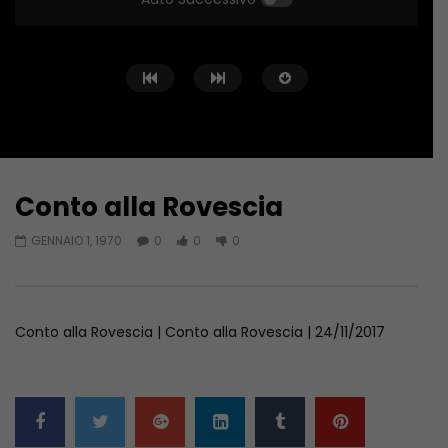
Conto alla Rovescia
Guarda Dopo
02:02:04
01:36:12
GENNAIO 1, 1970
0
0
0
Conto alla Rovescia – 26/06/2026
Conto alla Rovescia 
GIUGNO 27, 2026
GIUGNO 19, 2026
Conto alla Rovescia | Conto alla Rovescia | 24/11/2017