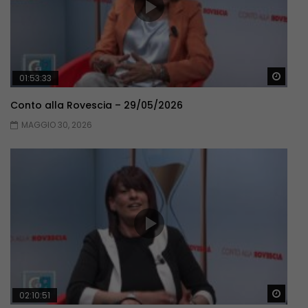
Guar
01:53:33
Conto alla Rovescia – 29/05/2026
MAGGIO 30, 2026
Guar
02:10:51