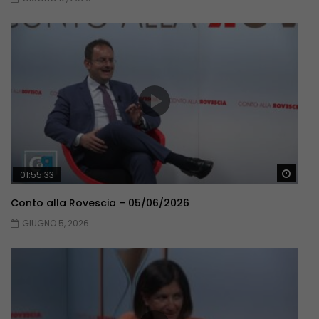
Guar
01:55:33
Conto alla Rovescia – 05/06/2026
GIUGNO 5, 2026