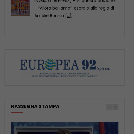
Voci celestiali! Vestiti con i tradizionali
costumi dell’etnia Yi, questi bambini di
Liangshan, nel sud-ovest
[...]
RASSEGNA STAMPA