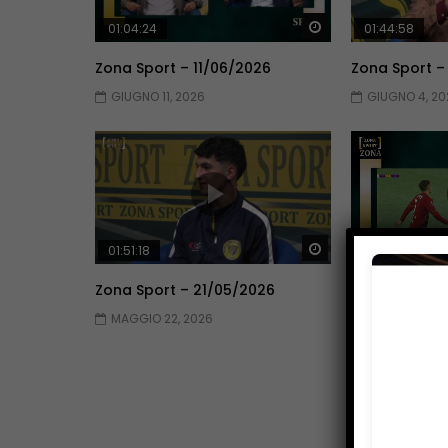
Guarda Dopo
01:04:24
01:44:58
Zona Sport – 11/06/2026
Zona Sport –
GIUGNO 11, 2026
GIUGNO 4, 20
Guarda Dopo
01:51:18
01:51:09
Zona Sport – 21/05/2026
Zona Sport –
MAGGIO 22, 2026
MAGGIO 14, 2