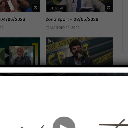
Guarda Dopo
Guarda 
01:37:59
 04/06/2026
Zona Sport – 28/05/2026
26
MAGGIO 29, 2026
Guarda Dopo
Guarda 
01:51:06
 14/05/2026
Zona Sport – 07/05/2026
026
MAGGIO 7, 2026
►