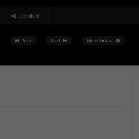
Condividi
Prev
Next
More Videos
Guarda Dopo
01:37:59
t – 04/06/2026
Zona Sport – 28/05/2026
 2026
MAGGIO 29, 2026