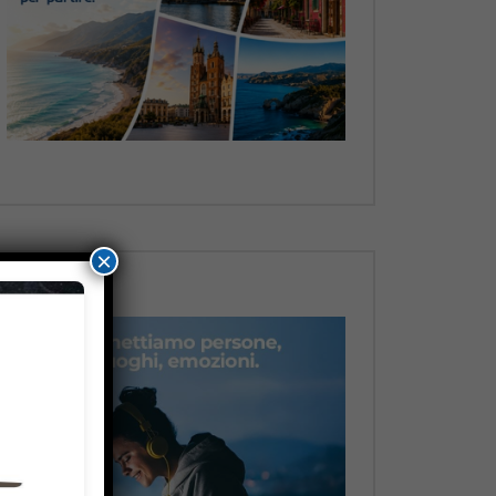
Dopo
×
Dopo