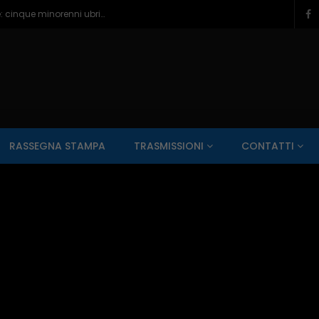
Pescara, paura e bagordi sul lungomare: cinque minorenni ubriachi in ospedale – 05/08/2026
SALUTE AI RAGGI X
CONTO ALLA ROVESCIA
ZONA SPORT
RASSEGNA STAMPA
TRASMISSIONI
CONTATTI
Guarda Dopo
01:00:11
zzo – 22/06/2026
Inside Abruzzo – 15/06/2026
SALUTE AI RAGGI X
CONTO ALLA ROVESCIA
ZONA SPORT