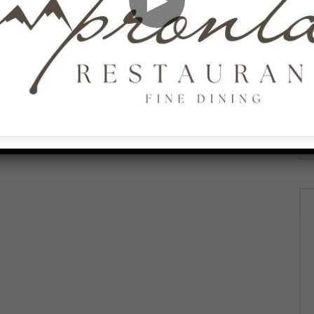
ndidato Sindaco
Blasiotti Candidato Sindaco Silvi
APRILE 29, 2023
23