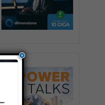
Dopo
×
Dopo