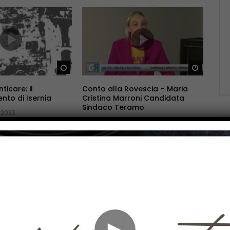
Guarda Dopo
Guarda 
ticare: il
Conto alla Rovescia – Maria
to di Isernia
Cristina Marroni Candidata
Sindaco Teramo
 2023
APRILE 29, 2023
Guarda Dopo
Guarda 
►
ovescia – Carlo
Conto alla Rovescia – Massimo