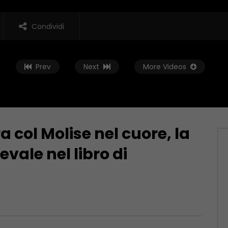
Condividi
Prev
Next
More Videos
 col Molise nel cuore, la
Guarda Dopo
vale nel libro di
enticare: il
Conto alla Rovescia – Maria
ento di Isernia
Cristina Marroni Candidata
Sindaco Teramo
 9, 2023
APRILE 29, 2023