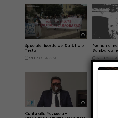
Guarda Dopo
Speciale ricordo del Dott. Italo
Per non dimen
Testa
Bombardamen
OTTOBRE 13, 2023
SETTEMBRE 9,
Guarda Dopo
Conto alla Rovescia –
Conto alla R