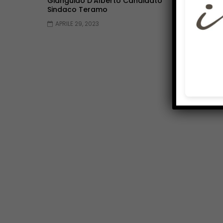
Gianguido D’Alberto Candidato
Antonetti Ca
Sindaco Teramo
Teramo
APRILE 29, 2023
APRILE 29, 20