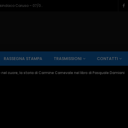
Napoli a Castel di Sangro, il bilancio del sindaco Caruso – 07/08/2026
SALUTE AI RAGGI X
CONTO ALLA ROVESCIA
ZONA SPORT
RASSEGNA STAMPA
TRASMISSIONI
CONTATTI
Guarda Dopo
01:00:11
nel cuore, la storia di Carmine Carnevale nel libro di Pasquale Damiani
zzo – 22/06/2026
Inside Abruzzo – 15/06/2026
SALUTE AI RAGGI X
CONTO ALLA ROVESCIA
ZONA SPORT