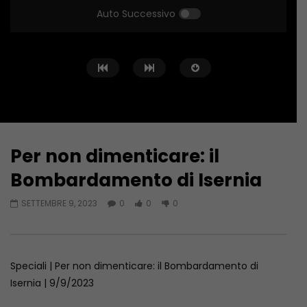
Auto Successivo
Per non dimenticare: il
Guarda Dopo
Bombardamento di Isernia
Speciale ricordo del Dott. Italo
Conto alla Rovescia 
SETTEMBRE 9, 2023
0
0
0
Testa
Cristina Marroni Can
Sindaco Teramo
OTTOBRE 13, 2023
APRILE 29, 2023
Speciali | Per non dimenticare: il Bombardamento di
Isernia | 9/9/2023