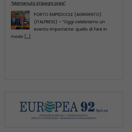
evento importante: quello di fare in
modo
[...]
Comazzi “Gli animali non si abbandonano,
denunciate chi lo fa”
MILANO (ITALPRESS) – “Non si
abbandonano gli animali, ormai ci sono
soluzioni anche sul piano
[...]