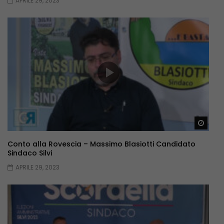
APRILE 29, 2023
Guar
Conto alla Rovescia – Massimo Blasiotti Candidato
Sindaco Silvi
APRILE 29, 2023