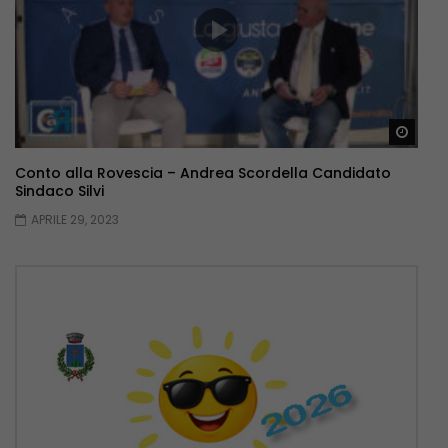
Guar
Conto alla Rovescia – Andrea Scordella Candidato
Sindaco Silvi
APRILE 29, 2023