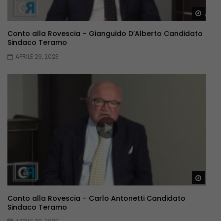
Guar
Conto alla Rovescia – Gianguido D’Alberto Candidato
Sindaco Teramo
APRILE 29, 2023
Guar
Conto alla Rovescia – Carlo Antonetti Candidato
Sindaco Teramo