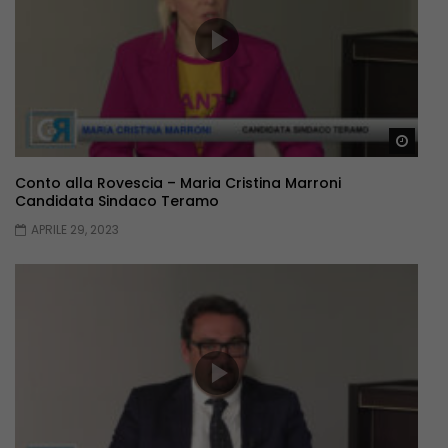
Guar
Conto alla Rovescia – Maria Cristina Marroni
Candidata Sindaco Teramo
APRILE 29, 2023