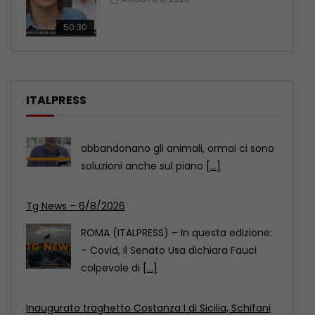
50:30
ITALPRESS
Tg News – 6/8/2026
ROMA (ITALPRESS) – In questa edizione:
– Covid, il Senato Usa dichiara Fauci
colpevole di
[...]
Inaugurato traghetto Costanza I di Sicilia, Schifani
“Mantenuto impegni presi”
PORTO EMPEDOCLE (AGRIGENTO)
(ITALPRESS) – “Oggi celebriamo un