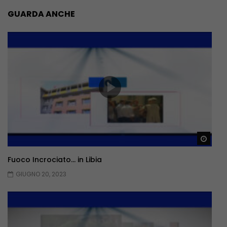
GUARDA ANCHE
Guar
Fuoco Incrociato… in Libia
GIUGNO 20, 2023