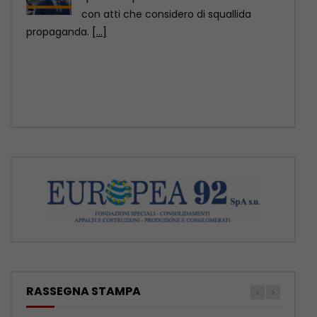
Scoperto un relitto romano con centinaia di anfore
al largo di Mazara del Vallo
ROMA (ITALPRESS) – Un relitto di epoca
romana, presumibilmente databile tra il
II e il
[...]
RASSEGNA STAMPA