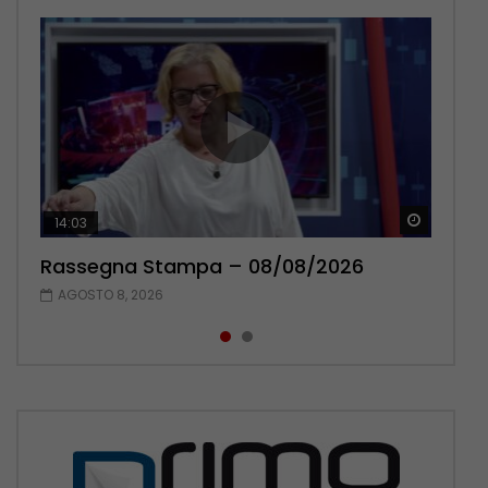
Guarda 
Guarda 
14:03
16:38
Rassegna Stampa – 08/08/2026
Rassegna Stampa – 07/08/2026
AGOSTO 8, 2026
AGOSTO 7, 2026