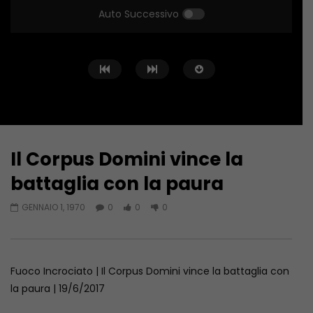
Auto Successivo
Il Corpus Domini vince la
Guarda Dopo
battaglia con la paura
Fuoco Incrociato… in Libia
SICUREZZA E FORMAZIO
GENNAIO 1, 1970
0
0
0
SCOMMESSA DELL’EDILI
GIUGNO 20, 2023
GIUGNO 6, 2023
Fuoco Incrociato | Il Corpus Domini vince la battaglia con
la paura | 19/6/2017