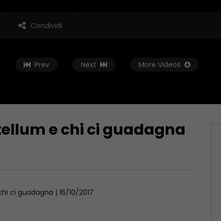
Condividi
Prev
Next
More Videos
tellum e chi ci guadagna
Guarda Dopo
 E FORMAZIONE, LA
Verso le regionali: il messaggio de
DELL’EDILIZIA
Molise ai candidati
 2023
MAGGIO 29, 2023
hi ci guadagna | 16/10/2017