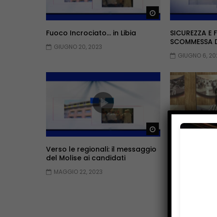
Guarda Dopo
Fuoco Incrociato… in Libia
SICUREZZA E 
SCOMMESSA DE
GIUGNO 20, 2023
GIUGNO 6, 20
Guarda Dopo
Verso le regionali: il messaggio
Turismo: nuo
del Molise ai candidati
MAGGIO 8, 2
MAGGIO 22, 2023