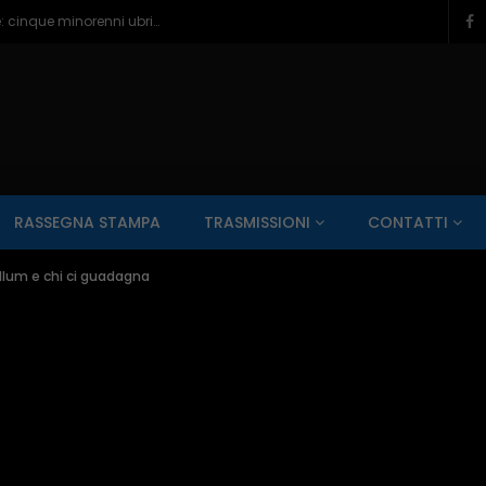
Pescara, paura e bagordi sul lungomare: cinque minorenni ubriachi in ospedale – 05/08/2026
SALUTE AI RAGGI X
CONTO ALLA ROVESCIA
ZONA SPORT
RASSEGNA STAMPA
TRASMISSIONI
CONTATTI
Guarda Dopo
01:00:11
llum e chi ci guadagna
zzo – 22/06/2026
Inside Abruzzo – 15/06/2026
SALUTE AI RAGGI X
CONTO ALLA ROVESCIA
ZONA SPORT