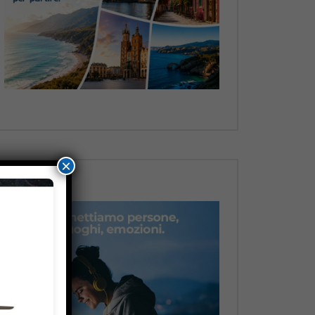
Dopo
×
Dopo