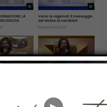
Guarda Dopo
Guarda 
FORMAZIONE, LA
Verso le regionali: il messaggio
LL’EDILIZIA
del Molise ai candidati
23
MAGGIO 29, 2023
Guarda Dopo
Guarda 
va stagione al via
La medicina dopo il covid
023
APRILE 24, 2023
►