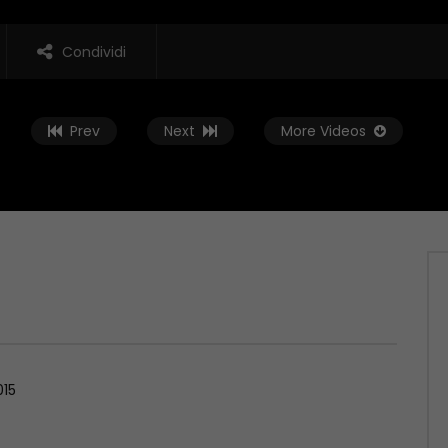
Condividi
Prev
Next
More Videos
Guarda Dopo
02:01:38
 Rovescia – 19/06/2026
Conto alla Rovescia – 12/06/2026
, 2026
GIUGNO 12, 2026
015