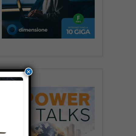
Dopo
×
Dopo