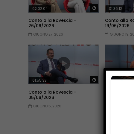
Guarda Dopo
02:02:04
01:36:12
Conto alla Rovescia –
Conto alla R
26/06/2026
19/06/2026
GIUGNO 27, 2026
GIUGNO 19, 2
Guarda Dopo
01:55:33
01:53:33
Conto alla Rovescia –
Conto alla R
05/06/2026
29/05/2026
GIUGNO 5, 2026
MAGGIO 30, 