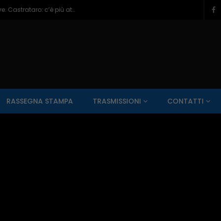
Veneziale Isernia, Ionna verso ruolo chiave. Castrataro: c’è più attenzione per Termoli – 08/08/2026
SALUTE AI RAGGI X
CONTO ALLA ROVESCIA
ZONA SPORT
RASSEGNA STAMPA
TRASMISSIONI
CONTATTI
Guarda Dopo
01:00:11
zzo – 22/06/2026
Inside Abruzzo – 15/06/2026
SALUTE AI RAGGI X
CONTO ALLA ROVESCIA
ZONA SPORT