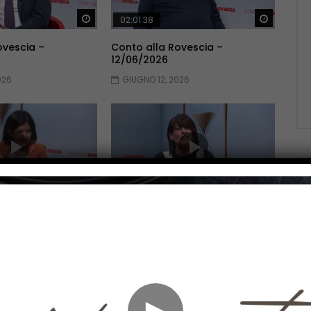
Guarda Dopo
Guarda 
02:01:38
ovescia –
Conto alla Rovescia –
12/06/2026
026
GIUGNO 12, 2026
Guarda Dopo
Guarda 
02:10:51
ovescia –
Conto alla Rovescia –
22/05/2026
2026
MAGGIO 22, 2026
►