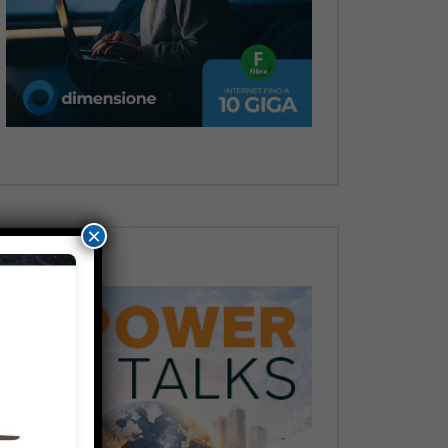
Dopo
×
Dopo