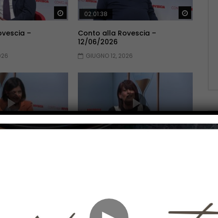
Guarda Dopo
Guarda 
02:01:38
ovescia –
Conto alla Rovescia –
12/06/2026
026
GIUGNO 12, 2026
Guarda Dopo
Guarda 
02:10:51
ovescia –
Conto alla Rovescia –
22/05/2026
2026
MAGGIO 22, 2026
►