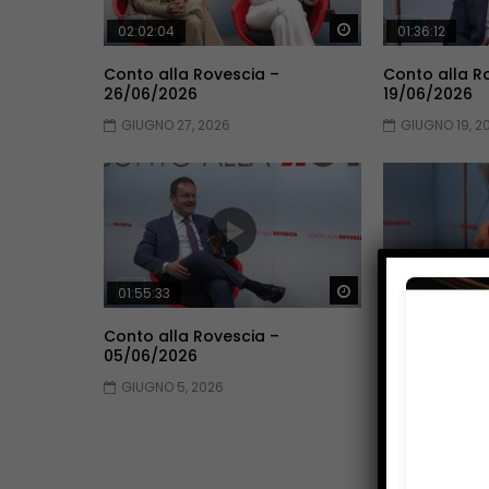
Guarda Dopo
02:02:04
01:36:12
Conto alla Rovescia –
Conto alla R
26/06/2026
19/06/2026
GIUGNO 27, 2026
GIUGNO 19, 2
Guarda Dopo
01:55:33
01:53:33
Conto alla Rovescia –
Conto alla R
05/06/2026
29/05/2026
GIUGNO 5, 2026
MAGGIO 30, 