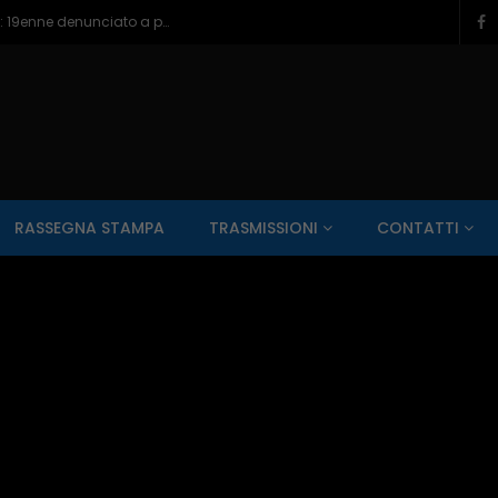
All’ospedale di Isernia riapre l’ambulatorio per curare l’osteoporosi – 06/08/2026
SALUTE AI RAGGI X
CONTO ALLA ROVESCIA
ZONA SPORT
RASSEGNA STAMPA
TRASMISSIONI
CONTATTI
Guarda Dopo
01:00:11
zzo – 22/06/2026
Inside Abruzzo – 15/06/2026
SALUTE AI RAGGI X
CONTO ALLA ROVESCIA
ZONA SPORT