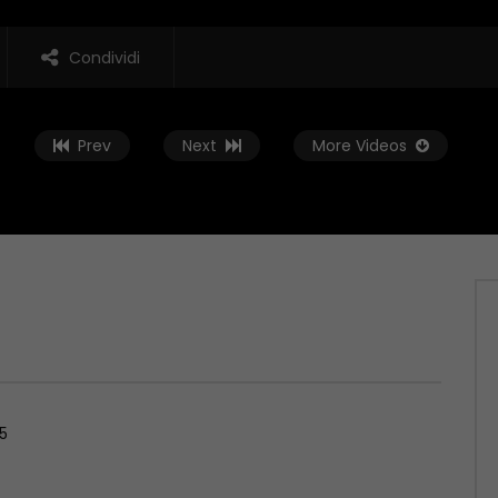
Condividi
Prev
Next
More Videos
Guarda Dopo
02:01:38
 Rovescia – 19/06/2026
Conto alla Rovescia – 12/06/2026
, 2026
GIUGNO 12, 2026
5