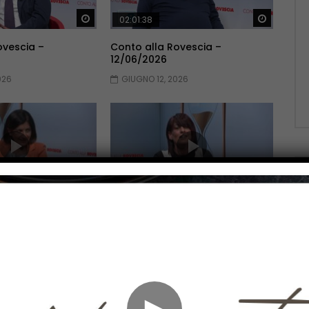
Guarda Dopo
Guarda 
02:01:38
ovescia –
Conto alla Rovescia –
12/06/2026
026
GIUGNO 12, 2026
Guarda Dopo
Guarda 
02:10:51
ovescia –
Conto alla Rovescia –
22/05/2026
2026
MAGGIO 22, 2026
►