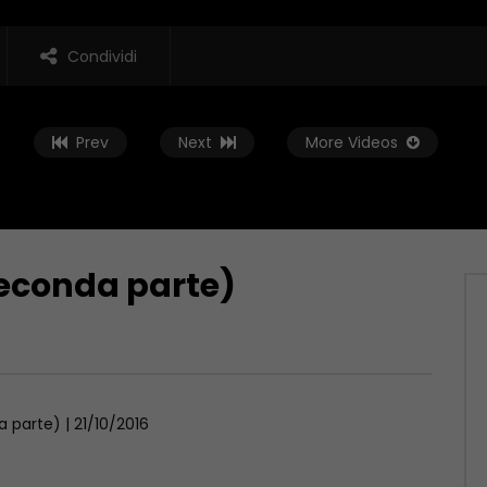
Condividi
Prev
Next
More Videos
seconda parte)
Guarda Dopo
02:01:38
 Rovescia – 19/06/2026
Conto alla Rovescia – 12/06/2026
, 2026
GIUGNO 12, 2026
 parte) | 21/10/2016