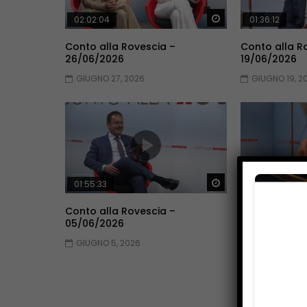
Guarda Dopo
02:02:04
01:36:12
Conto alla Rovescia –
Conto alla R
26/06/2026
19/06/2026
GIUGNO 27, 2026
GIUGNO 19, 2
Guarda Dopo
01:55:33
01:53:33
Conto alla Rovescia –
Conto alla R
05/06/2026
29/05/2026
GIUGNO 5, 2026
MAGGIO 30, 