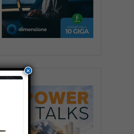
Dopo
×
Dopo