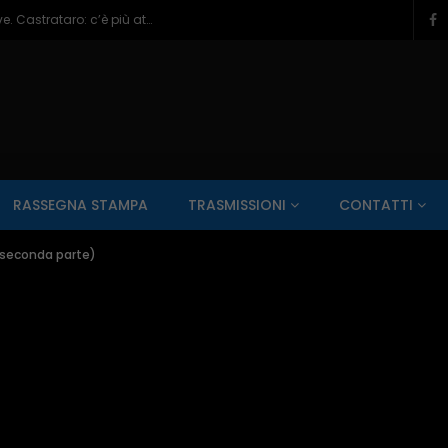
Veneziale Isernia, Ionna verso ruolo chiave. Castrataro: c’è più attenzione per Termoli – 08/08/2026
SALUTE AI RAGGI X
CONTO ALLA ROVESCIA
ZONA SPORT
RASSEGNA STAMPA
TRASMISSIONI
CONTATTI
Guarda Dopo
01:00:11
(seconda parte)
zzo – 22/06/2026
Inside Abruzzo – 15/06/2026
SALUTE AI RAGGI X
CONTO ALLA ROVESCIA
ZONA SPORT