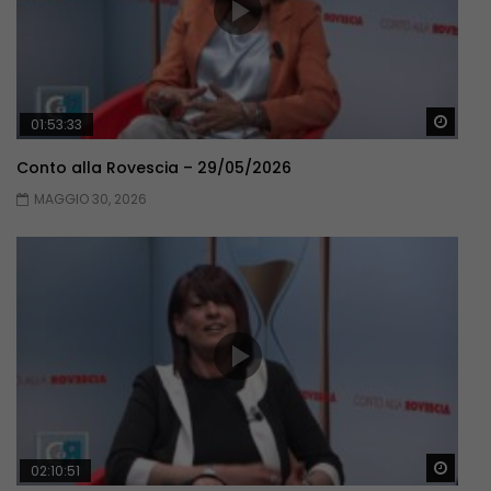
Guar
01:53:33
Conto alla Rovescia – 29/05/2026
MAGGIO 30, 2026
Guar
02:10:51