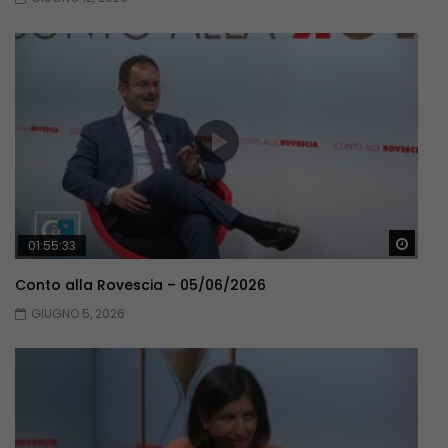
Guar
01:55:33
Conto alla Rovescia – 05/06/2026
GIUGNO 5, 2026