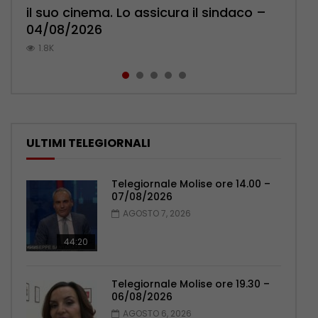
il suo cinema. Lo assicura il sindaco –
l’ambulatorio per curare l’osteoporosi
Pensionati: più relazioni e servizi di
Polizia: impegno nel rafforzare organici
pronuncia sul ricongiungimento –
04/08/2026
– 06/08/2026
prossimità – 04/08/2026
– 05/08/2026
06/08/2026
1.8K
1.1K
1.1K
1K
0.9K
ULTIMI TELEGIORNALI
Telegiornale Molise ore 14.00 –
07/08/2026
AGOSTO 7, 2026
44:20
Telegiornale Molise ore 19.30 –
06/08/2026
AGOSTO 6, 2026