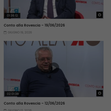
Guar
01:36:12
Conto alla Rovescia – 19/06/2026
GIUGNO 19, 2026
Guar
02:01:38
Conto alla Rovescia – 12/06/2026
GIUGNO 12, 2026