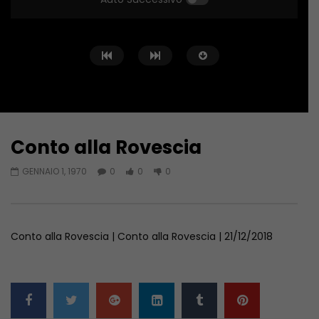
Conto alla Rovescia
Guarda Dopo
02:02:04
01:36:12
GENNAIO 1, 1970
0
0
0
Conto alla Rovescia – 26/06/2026
Conto alla Rovescia 
GIUGNO 27, 2026
GIUGNO 19, 2026
Conto alla Rovescia | Conto alla Rovescia | 21/12/2018