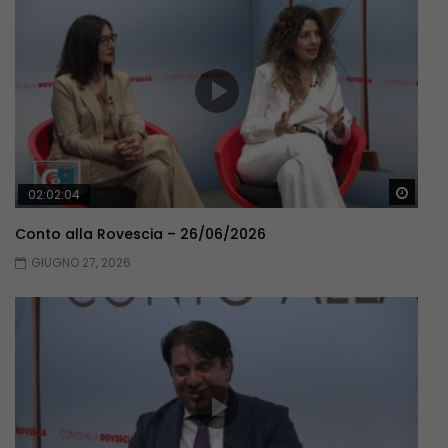
Guar
02:02:04
Conto alla Rovescia – 26/06/2026
GIUGNO 27, 2026