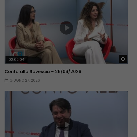
Guar
02:02:04
Conto alla Rovescia – 26/06/2026
GIUGNO 27, 2026