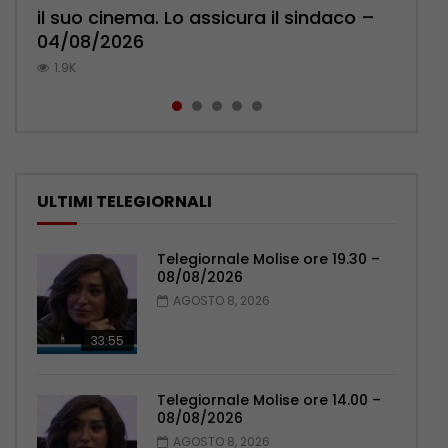
il suo cinema. Lo assicura il sindaco –
cittadini: ‘Abbiamo paura per i ragazzi’
l’ambulatorio per curare l’osteoporosi
Pensionati: più relazioni e servizi di
Municipale evita il peggio – 07/08/2026
04/08/2026
– 07/08/2026
– 06/08/2026
prossimità – 04/08/2026
1K
1.9K
1.2K
1.1K
1.1K
ULTIMI TELEGIORNALI
Telegiornale Molise ore 19.30 –
08/08/2026
AGOSTO 8, 2026
33:55
Telegiornale Molise ore 14.00 –
08/08/2026
AGOSTO 8, 2026