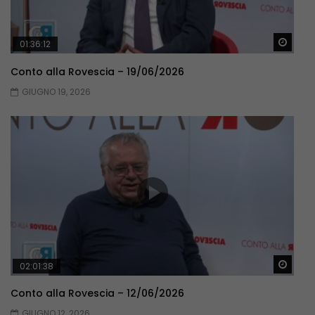
Guar
01:36:12
Conto alla Rovescia – 19/06/2026
GIUGNO 19, 2026
Guar
02:01:38
Conto alla Rovescia – 12/06/2026
GIUGNO 12, 2026