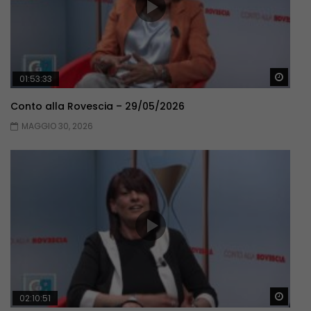
Guar
01:53:33
Conto alla Rovescia – 29/05/2026
MAGGIO 30, 2026
Guar
02:10:51