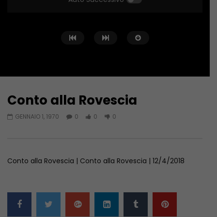
Conto alla Rovescia
Guarda Dopo
02:02:04
01:36:12
GENNAIO 1, 1970
0
0
0
Conto alla Rovescia – 26/06/2026
Conto alla Rovescia 
GIUGNO 27, 2026
GIUGNO 19, 2026
Conto alla Rovescia | Conto alla Rovescia | 12/4/2018