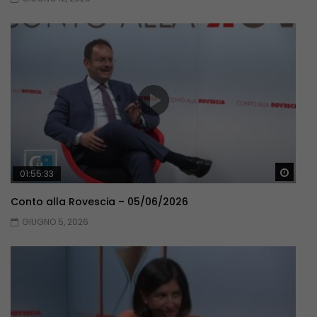
Guar
01:55:33
Conto alla Rovescia – 05/06/2026
GIUGNO 5, 2026