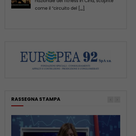
della contea di Yuexi, nella provincia
sud-occidentale cinese
[...]
RASSEGNA STAMPA