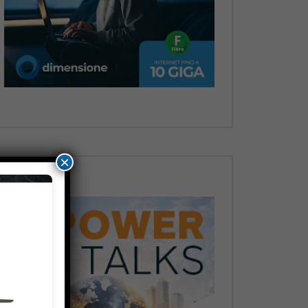
Dopo
×
Dopo