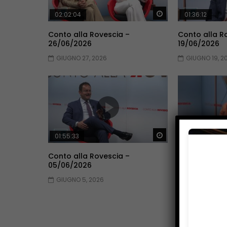
Guarda Dopo
02:02:04
01:36:12
Conto alla Rovescia –
Conto alla R
26/06/2026
19/06/2026
GIUGNO 27, 2026
GIUGNO 19, 2
Guarda Dopo
01:55:33
01:53:33
Conto alla Rovescia –
Conto alla R
05/06/2026
29/05/2026
GIUGNO 5, 2026
MAGGIO 30, 