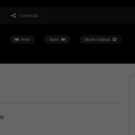
Condividi
Prev
Next
More Videos
Guarda Dopo
02:01:38
 Rovescia – 19/06/2026
Conto alla Rovescia – 12/06/2026
, 2026
GIUGNO 12, 2026
19