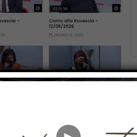
Guarda Dopo
Guarda 
02:01:38
ovescia –
Conto alla Rovescia –
12/06/2026
026
GIUGNO 12, 2026
Guarda Dopo
Guarda 
02:10:51
ovescia –
Conto alla Rovescia –
22/05/2026
2026
MAGGIO 22, 2026
►