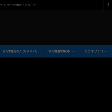
Veneziale Isernia, Ionna verso ruolo chiave. Castrataro: c’è più attenzione per Termoli – 08/08/2026
SALUTE AI RAGGI X
CONTO ALLA ROVESCIA
ZONA SPORT
RASSEGNA STAMPA
TRASMISSIONI
CONTATTI
Guarda Dopo
01:00:11
zzo – 22/06/2026
Inside Abruzzo – 15/06/2026
SALUTE AI RAGGI X
CONTO ALLA ROVESCIA
ZONA SPORT