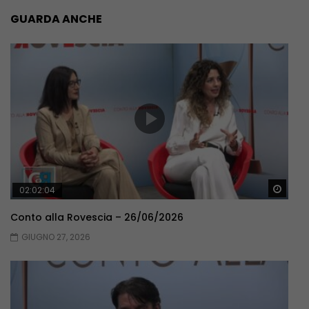
GUARDA ANCHE
Guar
02:02:04
Conto alla Rovescia – 26/06/2026
GIUGNO 27, 2026