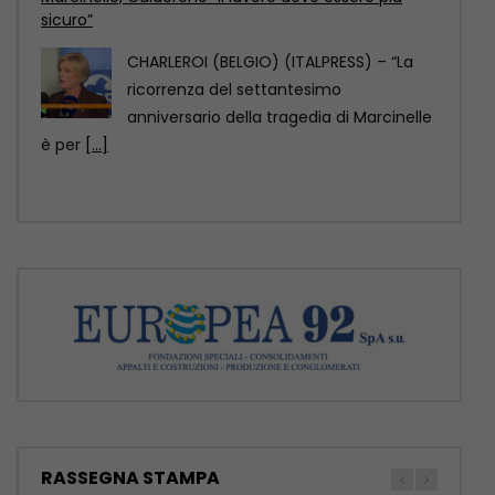
Marcinelle, La Russa “Punto di svolta per la
sicurezza sul lavoro”
CHARLEROI (BELGIO) (ITALPRESS) – “70
anni fa a Marcinelle si compiva una
tragedia che non
[...]
RASSEGNA STAMPA