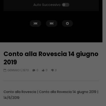
Auto Successivo
Conto alla Rovescia 14 giugno
Guarda Dopo
02:02:04
01:36:12
2019
Conto alla Rovescia – 26/06/2026
Conto alla Rovescia 
GENNAIO 1, 1970
0
0
0
GIUGNO 27, 2026
GIUGNO 19, 2026
Conto alla Rovescia | Conto alla Rovescia 14 giugno 2019 |
14/6/2019