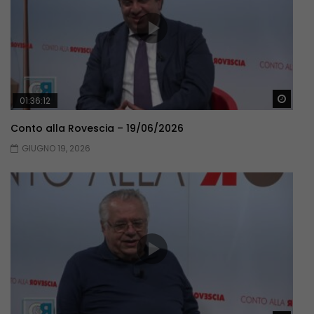
Guar
01:36:12
Conto alla Rovescia – 19/06/2026
GIUGNO 19, 2026