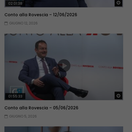
Guar
02:01:38
Conto alla Rovescia – 12/06/2026
GIUGNO 12, 2026
Guar
01:55:33
Conto alla Rovescia – 05/06/2026
GIUGNO 5, 2026